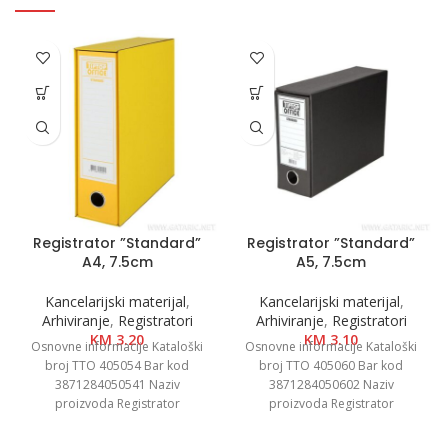
Registrator ”Standard”
Registrator ”Standard”
A4, 7.5cm
A5, 7.5cm
Kancelarijski materijal
,
Kancelarijski materijal
,
Arhiviranje
,
Registratori
Arhiviranje
,
Registratori
KM
3.20
KM
3.10
Osnovne informacije Kataloški
Osnovne informacije Kataloški
broj TTO 405054 Bar kod
broj TTO 405060 Bar kod
3871284050541 Naziv
3871284050602 Naziv
proizvoda Registrator
proizvoda Registrator
”Standard” A4, 7.5cm Kategorija
”Standard” A5, 7.5cm Kategorija
Registratori u kutiji Brend
Registratori u kutiji Brend