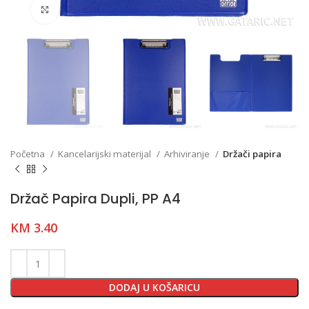
Click to enlarge
Početna
Kancelarijski materijal
Arhiviranje
Držači papira
Držač Papira Dupli, PP A4
KM
3.40
DODAJ U KOŠARICU