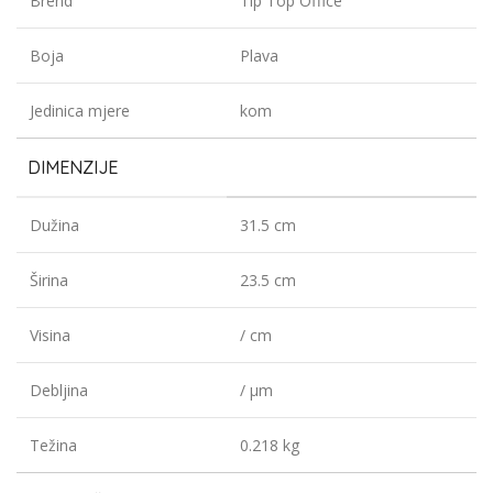
Brend
Tip Top Office
Boja
Plava
Jedinica mjere
kom
DIMENZIJE
Dužina
31.5 cm
Širina
23.5 cm
Visina
/ cm
Debljina
/ µm
Težina
0.218 kg