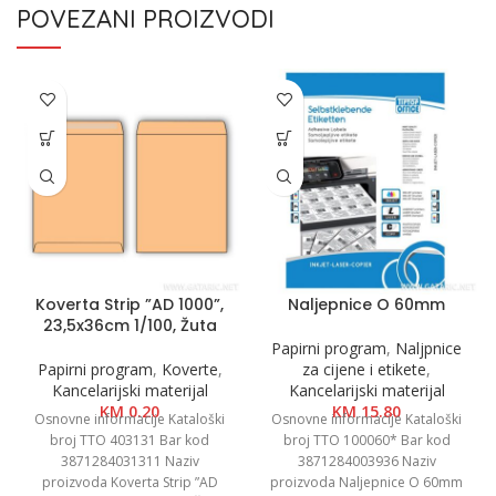
POVEZANI PROIZVODI
Koverta Strip ”AD 1000”,
Naljepnice O 60mm
23,5x36cm 1/100, Žuta
Papirni program
,
Naljpnice
Papirni program
,
Koverte
,
za cijene i etikete
,
Kancelarijski materijal
Kancelarijski materijal
KM
0.20
KM
15.80
Osnovne informacije Kataloški
Osnovne informacije Kataloški
broj TTO 403131 Bar kod
broj TTO 100060* Bar kod
3871284031311 Naziv
3871284003936 Naziv
proizvoda Koverta Strip ”AD
proizvoda Naljepnice O 60mm