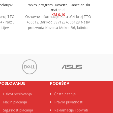
Kanc
elarijski
Papirni program
,
Koverte
,
Kancelarijski
materijal
Osnovn
KM
0.10
 broj TTO
Osnovne informacije Kataloški broj TTO
40302
47 Naziv
400612 Bar kod 3871284006128 Naziv
proiz
Lijevi
proizvoda Koverta Mokra B6, latinica
egorija
17,6×12,5cm 1/1000 Kategorija Koverte
Brend
POSLOVANJE
PODRŠKA
Uslovi poslovanja
Česta pitanja
Naćin plaćanja
Pravila privatnosti
Sigurnost plaćanja
Reklamacije i povrati