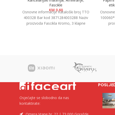
Kancelarijski materijal
,
Arhiviranje
,
Papirn
Fascikle
eti
KM
0.60
Osnovne informacije Kataloški broj TTO
Osnovne 
400328 Bar kod 3871284003288 Naziv
100060*
proizvoda Fascikla Kromo, 3 klapne
pro
Kategorija Fascikle kartonske Brend Tip
Kategorij
POSLJE
Osjećajte se slobodno da nas
kontaktirate:
Omera Vrane br. 22 | 73 000 Goražde