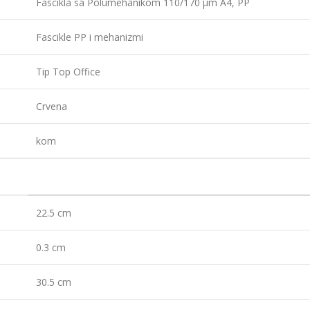
Fascikla sa Polumehanikom 110/170 µm A4, PP
Fascikle PP i mehanizmi
Tip Top Office
Crvena
kom
22.5 cm
0.3 cm
30.5 cm