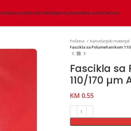
LOVNA
USLUGE
PROJEKTI
REFERENCE
O NAMA
WEB SHOP
KONTAKT
Početna
Kancelarijski materijal
Fascikla sa Polumehanikom 110
Fascikla s
110/170 µm A
KM
0.55