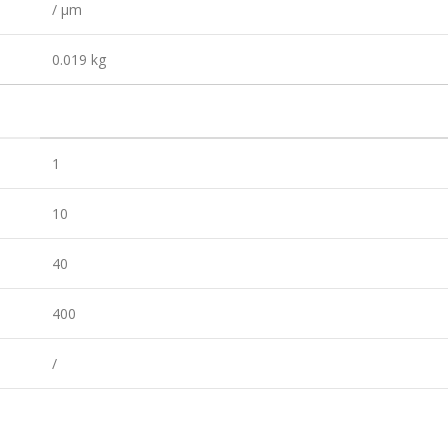
/ µm
0.019 kg
1
10
40
400
/