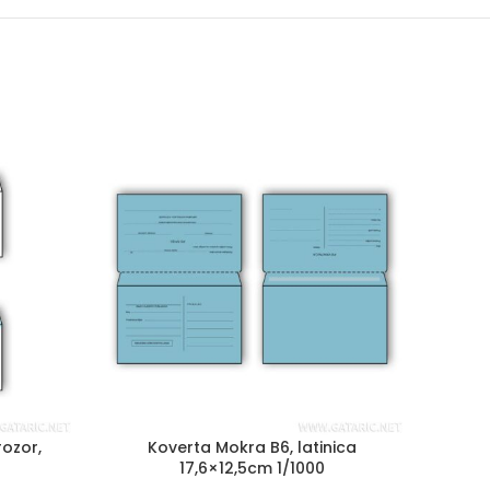
rozor,
Koverta Mokra B6, latinica
Fas
17,6×12,5cm 1/1000