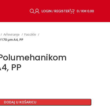
LOGIN / REGISTER
0
/
KM
0.00
Arhiviranje
Fascikle
/170 µm A4, PP
a Polumehanikom
4, PP
DODAJ U KOŠARICU