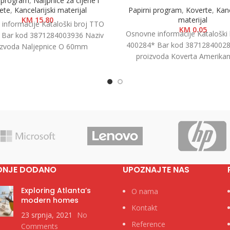
i program
,
Naljpnice za cijene i
kete
,
Kancelarijski materijal
Papirni program
,
Koverte
,
Kanc
KM
15.80
materijal
informacije Kataloški broj TTO
KM
0.05
Osnovne informacije Kataloški
 Bar kod 3871284003936 Naziv
400284* Bar kod 38712840028
izvoda Naljepnice O 60mm
proizvoda Koverta Amerikan 
a Naljepnice i etikete Brend Tip
Prozor, 23x11cm, 1/1000 Kat
Koverte Brend
DNJE DODANO
UPOZNAJTE NAS
Exploring Atlanta’s
O nama
modern homes
Kontakt
23 srpnja, 2021
No
Reference
Comments