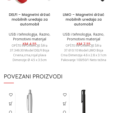
DELFI – Magnetni držač
LIMO – Magnetni držač
mobilnih uređaja za
mobilnih uređaja za
automobil
automobil
USB i tehnologija
,
Razno
,
USB i tehnologija
,
Razno
,
Promotivni materijal
Promotivni materijal
KM
4.55
KM
7.55
OPŠTE INFORMACIJE Šifra
OPŠTE INFORMACIJE Šifra
37.349.30 Model DELFI Boja
37.610.10 Model LIMO Boja
Crvena,crna,rojal plava
Crna Dimenzija 4.6 x 2.8 x 3.1cm
Dimenzije Ø 4.5 x 3.5cm
Pakovanje 100/50/1 Neto težina
Pakovanje 80/20/1 Neto težina
0.04 kg
0.06 kg
POVEZANI PROIZVODI