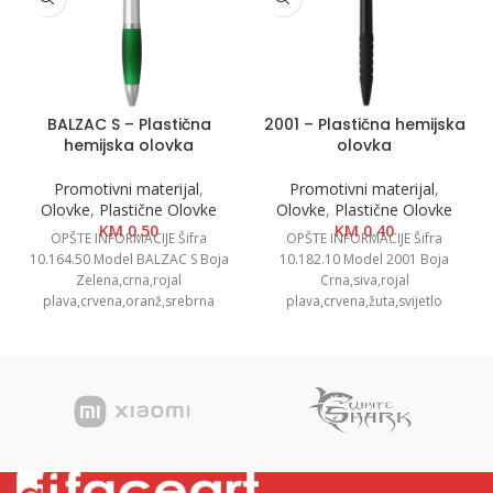
BALZAC S – Plastična
2001 – Plastična hemijska
hemijska olovka
olovka
Promotivni materijal
,
Promotivni materijal
,
Olovke
,
Plastične Olovke
Olovke
,
Plastične Olovke
KM
0.50
KM
0.40
OPŠTE INFORMACIJE Šifra
OPŠTE INFORMACIJE Šifra
10.164.50 Model BALZAC S Boja
10.182.10 Model 2001 Boja
Zelena,crna,rojal
Crna,siva,rojal
plava,crvena,oranž,srebrna
plava,crvena,žuta,svijetlo
Dimenzije Ø 1.3 x 14cm
zelena,oranž,bijela Dimenzija Ø
Pakovanje 1000/50 Neto težina
0.9 x 14.6 cm Pakovanje 1000/50
0.01
Neto težina