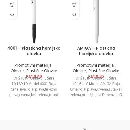
4001 – Plastična hemijska
AMIGA – Plastična
olovka
hemijska olovka
Promotivni materijal
,
Promotivni materijal
,
Olovke
,
Plastične Olovke
Olovke
,
Plastične Olovke
KM
0.40
KM
0.35
OPŠTE INFORMACIJE Šifra
OPŠTE INFORMACIJE Šifra
10.189.10 Model 4001 Boja
10.161.10 Model AMIGA Boja
Crna,siva,rojal plava,tirkizno
Crna,rojal plava,crvena,žuta,keli
plava,crvena,keli zelena,oranž
zelena,oranž,bijela Dimenzije Ø
Dimenzija Ø 0.9 x 14.6 cm
1 x 13.8cm Pakovanje 1000/50
Pakovanje 1000/50 Neto
Neto težina 0.01