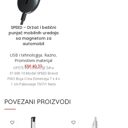
SPEED – Držač i bežični
punjač mobilnih uređaja
sa magnetom za
automobil
USB i tehnologija
,
Razno
,
Promotivni materijal
KM
40.55
OPŠTE INFORMACIJE Šifra
37.695.10 Model SPEED Brend
PIXO Boja Crna Dimenzija 7 x 4 x
1 cm Pakovanje 70/7/1 Neto
POVEZANI PROIZVODI