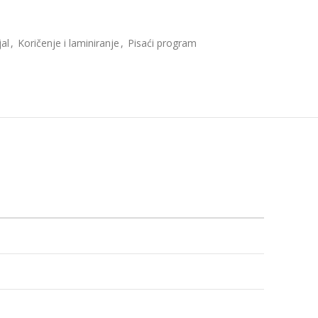
jal
,
Koričenje i laminiranje
,
Pisaći program