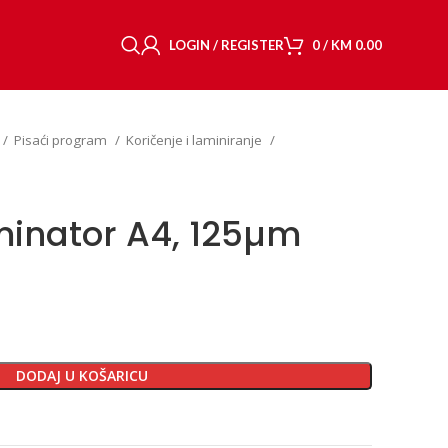
LOGIN / REGISTER
0
/
KM
0.00
Pisaći program
Koričenje i laminiranje
aminator A4, 125µm
DODAJ U KOŠARICU