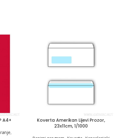
PP A4+
Koverta Amerikan Lijevi Prozor,
Regi
23x11cm, 1/1000
iranje
,
Kanc