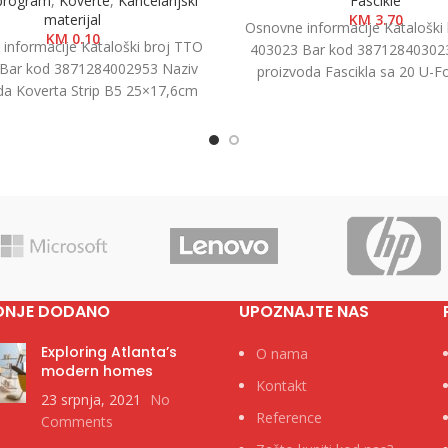
 program
,
Koverte
,
Kancelarijski
Fascikle
materijal
KM
3.70
Osnovne informacije Kataloški
KM
0.10
informacije Kataloški broj TTO
403023 Bar kod 38712840302
Bar kod 3871284002953 Naziv
proizvoda Fascikla sa 20 U-Fo
da Koverta Strip B5 25×17,6cm
A4+ Kategorija Fascikle
Žuta Kategorija Koverte Brend
DNJE DODANO
UPOZNAJTE NAS
Exploring Atlanta’s
O nama
modern homes
Kontakt
23 srpnja, 2021
No
Reference
Comments