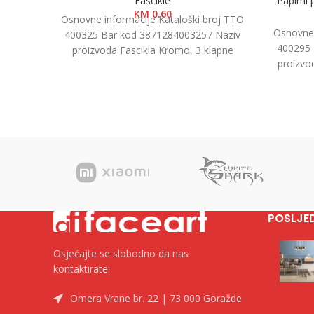
Fascikle
Papirni
KM
0.60
Osnovne informacije Kataloški broj TTO
Osnovne 
400325 Bar kod 3871284003257 Naziv
400295 
proizvoda Fascikla Kromo, 3 klapne
proizvo
Kategorija Fascikle kartonske Brend Tip
1/500, 
POSLJE
Osjećajte se slobodno da nas
kontaktirate:
Omera Vrane br. 22 | 73 000 Goražde