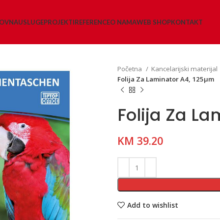
LOVNA
USLUGE
PROJEKTI
REFERENCE
O NAMA
WEB SHOP
KONTAKT
Početna
Kancelarijski materijal
Folija Za Laminator A4, 125µm
Folija Za L
KM
39.20
Add to wishlist