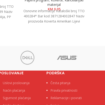
Papirni program
,
Koverte
,
Kancelarijski
materijal
 broj TTO
Osnovn
KM
0.05
Osnovne informacije Kataloški broj TTO
39 Naziv
40505
400284* Bar kod 3871284002847 Naziv
lija, PP
proiz
proizvoda Koverta Amerikan Lijevi
 PP
7.5cm
Prozor, 23x11cm, 1/1000 Kategorija
Koverte Brend
POSLOVANJE
PODRŠKA
Uslovi poslovanja
Česta pitanja
Naćin plaćanja
Pravila privatnosti
Sigurnost plaćanja
Reklamacije i povrati