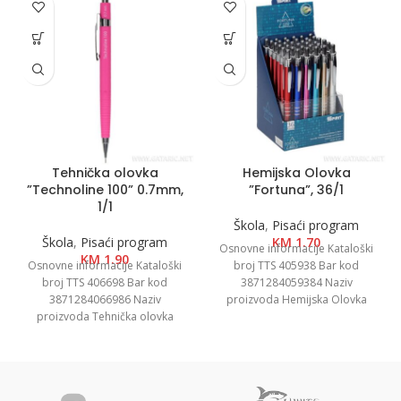
Tehnička olovka
Hemijska Olovka
”Technoline 100” 0.7mm,
”Fortuna”, 36/1
1/1
Škola
,
Pisaći program
Škola
,
Pisaći program
KM
1.70
Osnovne informacije Kataloški
KM
1.90
Osnovne informacije Kataloški
broj TTS 405938 Bar kod
broj TTS 406698 Bar kod
3871284059384 Naziv
3871284066986 Naziv
proizvoda Hemijska Olovka
proizvoda Tehnička olovka
”Fortuna”, 36/1 Kategorija
”Technoline 100” 0.7mm, 1/1
Hemijske olovke Brend Spirit
Kategorija Tehničke olovke