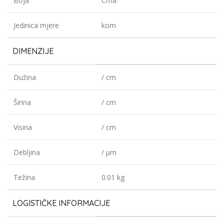
Boja
Crna
Jedinica mjere
kom
DIMENZIJE
Dužina
/ cm
Širina
/ cm
Visina
/ cm
Debljina
/ µm
Težina
0.01 kg
LOGISTIČKE INFORMACIJE