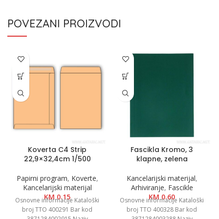
POVEZANI PROIZVODI
Koverta C4 Strip
Fascikla Kromo, 3
22,9×32,4cm 1/500
klapne, zelena
Papirni program
,
Koverte
,
Kancelarijski materijal
,
Kancelarijski materijal
Arhiviranje
,
Fascikle
KM
0.15
KM
0.60
Osnovne informacije Kataloški
Osnovne informacije Kataloški
broj TTO 400291 Bar kod
broj TTO 400328 Bar kod
3871284002915 Naziv
3871284003288 Naziv