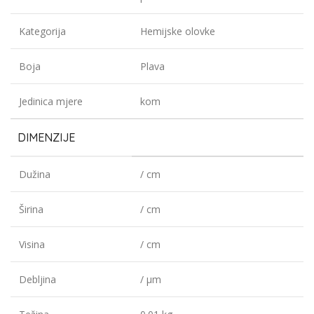
Kategorija
Hemijske olovke
Boja
Plava
Jedinica mjere
kom
DIMENZIJE
Dužina
/ cm
Širina
/ cm
Visina
/ cm
Debljina
/ µm