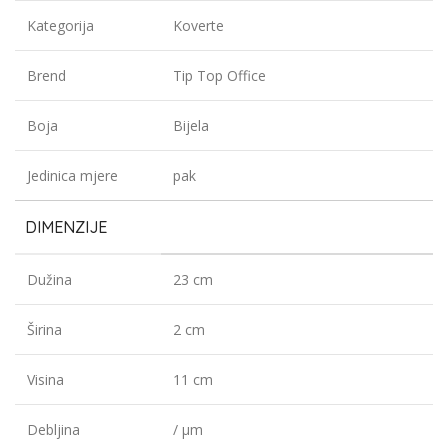
Kategorija
Koverte
Brend
Tip Top Office
Boja
Bijela
Jedinica mjere
pak
DIMENZIJE
Dužina
23 cm
Širina
2 cm
Visina
11 cm
Debljina
/ µm