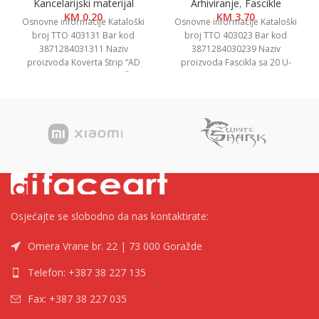
Kancelarijski materijal
Arhiviranje
,
Fascikle
KM
0.20
KM
3.70
Osnovne informacije Kataloški
Osnovne informacije Kataloški
broj TTO 403131 Bar kod
broj TTO 403023 Bar kod
3871284031311 Naziv
3871284030239 Naziv
proizvoda Koverta Strip ”AD
proizvoda Fascikla sa 20 U-
1000”, 23,5x36cm 1/100, Žuta
Folija, PP A4+ Kategorija Fascikle
Kategorija Koverte
PP
Osjećajte se slobodno da nas kontaktirate:
Omera Vrane br. 22 | 73 000 Goražde
Telefon: +387 38 227 135
Fax: +387 38 227 035