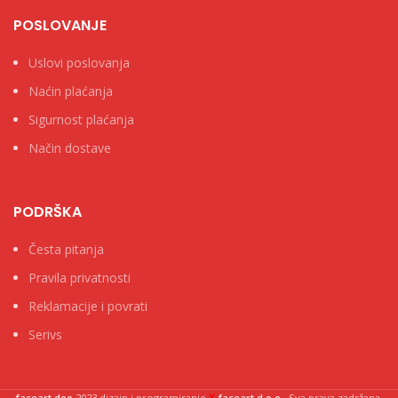
POSLOVANJE
Uslovi poslovanja
Naćin plaćanja
Sigurnost plaćanja
Način dostave
PODRŠKA
Česta pitanja
Pravila privatnosti
Reklamacije i povrati
Serivs
X
faceart doo
2023 dizajn i programiranje
-faceart d.o.o.
. Sva prava zadržana.