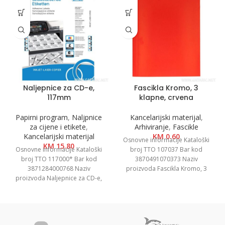
Naljepnice za CD-e,
Fascikla Kromo, 3
117mm
klapne, crvena
Papirni program
,
Naljpnice
Kancelarijski materijal
,
za cijene i etikete
,
Arhiviranje
,
Fascikle
Kancelarijski materijal
KM
0.60
Osnovne informacije Kataloški
KM
15.80
Osnovne informacije Kataloški
broj TTO 107037 Bar kod
broj TTO 117000* Bar kod
3870491070373 Naziv
3871284000768 Naziv
proizvoda Fascikla Kromo, 3
proizvoda Naljepnice za CD-e,
klapne, crvena Kategorija
117mm Kategorija Naljepnice i
Fascikle kartonske Brend
etikete Brend