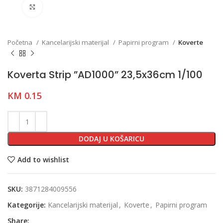
Click to enlarge
Početna
Kancelarijski materijal
Papirni program
Koverte
Koverta Strip ”AD1000” 23,5x36cm 1/100
KM
0.15
DODAJ U KOŠARICU
Add to wishlist
SKU:
3871284009556
Kategorije:
Kancelarijski materijal
,
Koverte
,
Papirni program
Share: