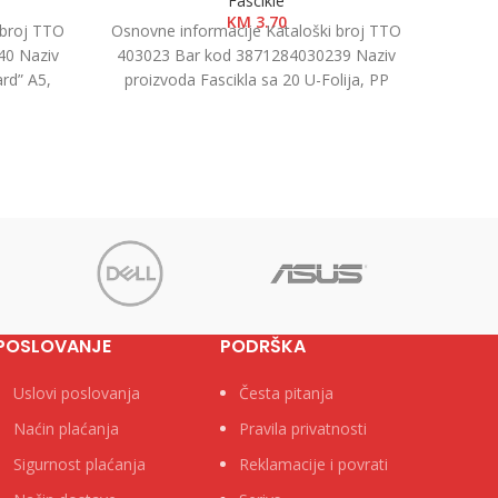
Fascikle
KM
3.70
 broj TTO
Osnovne informacije Kataloški broj TTO
Osnovn
40 Naziv
403023 Bar kod 3871284030239 Naziv
40505
rd” A5,
proizvoda Fascikla sa 20 U-Folija, PP
proiz
u kutiji
A4+ Kategorija Fascikle PP
7.5cm
POSLOVANJE
PODRŠKA
Uslovi poslovanja
Česta pitanja
Naćin plaćanja
Pravila privatnosti
Sigurnost plaćanja
Reklamacije i povrati