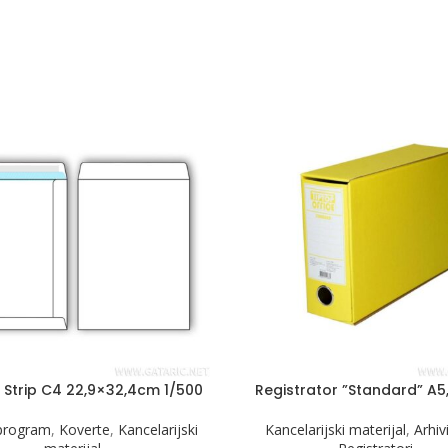
 Strip C4 22,9×32,4cm 1/500
Registrator ”Standard” A5
 program
,
Koverte
,
Kancelarijski
Kancelarijski materijal
,
Arhiv