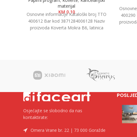
Papirni program
,
Koverte
,
Kancelarijski
materijal
Osnovne 
KM
0.10
Osnovne informacije Kataloški broj TTO
400290 
400612 Bar kod 3871284006128 Naziv
proizvod
proizvoda Koverta Mokra B6, latinica
1/500 
17,6×12,5cm 1/1000 Kategorija Koverte
Brend
POSLJE
Osjećajte se slobodno da nas
kontaktirate:
Omera Vrane br. 22 | 73 000 Goražde