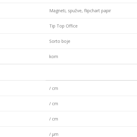
Magneti, spužve, flipchart papir
Tip Top Office
Sorto boje
kom
/ cm
/ cm
/ cm
/ µm