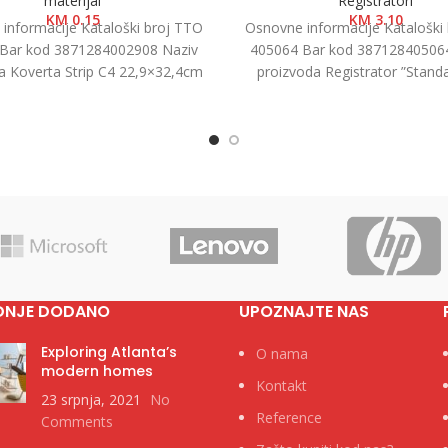
materijal
Registratori
KM
0.15
KM
3.10
informacije Kataloški broj TTO
Osnovne informacije Kataloški
Bar kod 3871284002908 Naziv
405064 Bar kod 38712840506
a Koverta Strip C4 22,9×32,4cm
proizvoda Registrator ”Standa
Kategorija Koverte Brend Tip
7.5cm Kategorija Registratori 
Brend
DNJE DODANO
UPOZNAJTE NAS
Exploring Atlanta’s
O nama
modern homes
Kontakt
23 srpnja, 2021
No
Reference
Comments