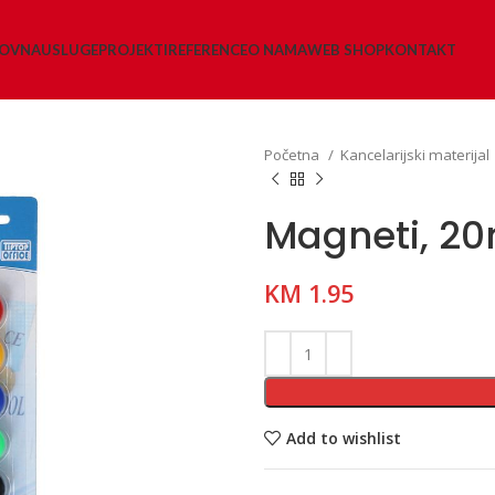
LOVNA
USLUGE
PROJEKTI
REFERENCE
O NAMA
WEB SHOP
KONTAKT
Početna
Kancelarijski materijal
Magneti, 2
KM
1.95
Add to wishlist