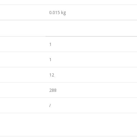
0.015 kg
1
1
12
288
/