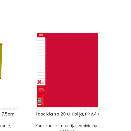
, 7.5cm
Fascikla sa 20 U-Folija, PP A4+
Regi
iranje
,
Kancelarijski materijal
,
Arhiviranje
,
Kanc