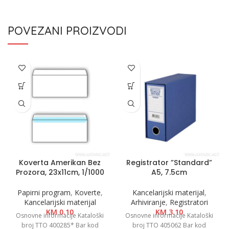
POVEZANI PROIZVODI
Koverta Amerikan Bez
Registrator ”Standard”
Prozora, 23x11cm, 1/1000
A5, 7.5cm
Papirni program
,
Koverte
,
Kancelarijski materijal
,
Kancelarijski materijal
Arhiviranje
,
Registratori
KM
0.10
KM
3.10
Osnovne informacije Kataloški
Osnovne informacije Kataloški
broj TTO 400285* Bar kod
broj TTO 405062 Bar kod