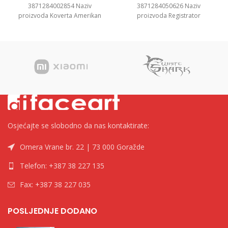
3871284002854 Naziv
3871284050626 Naziv
proizvoda Koverta Amerikan
proizvoda Registrator
Bez Prozora, 23x11cm, 1/1000
”Standard” A5, 7.5cm Kategorija
Kategorija Koverte Brend
Registratori u kutiji Brend
Osjećajte se slobodno da nas kontaktirate:
Omera Vrane br. 22 | 73 000 Goražde
Telefon: +387 38 227 135
Fax: +387 38 227 035
POSLJEDNJE DODANO