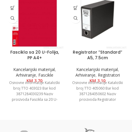
Fascikla sa 20 U-Folija,
Registrator ”Standard”
PP A4+
A5, 7.5cm
Kancelarijski materijal
,
Kancelarijski materijal
,
Arhiviranje
,
Fascikle
Arhiviranje
,
Registratori
KM
3.70
KM
3.10
Osnovne informacije Kataloški
Osnovne informacije Kataloški
broj TTO 403023 Bar kod
broj TTO 405060 Bar kod
3871284030239 Naziv
3871284050602 Naziv
proizvoda Fascikla sa 20 U-
proizvoda Registrator
Folija, PP A4+ Kategorija Fascikle
”Standard” A5, 7.5cm Kategorija
PP
Registratori u kutiji Brend