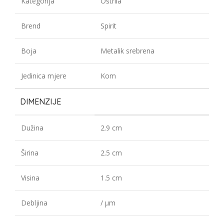
Kategorija
Oštrila
Brend
Spirit
Boja
Metalik srebrena
Jedinica mjere
Kom
DIMENZIJE
Dužina
2.9 cm
Širina
2.5 cm
Visina
1.5 cm
Debljina
/ µm