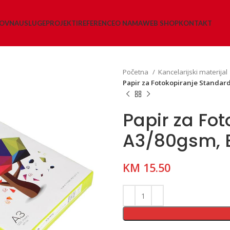
LOVNA
USLUGE
PROJEKTI
REFERENCE
O NAMA
WEB SHOP
KONTAKT
Početna
Kancelarijski materijal
Papir za Fotokopiranje Standard
Papir za Fo
A3/80gsm, Bi
KM
15.50