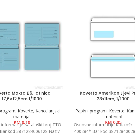
erta Mokra B6, latinica
Koverta Amerikan Lijevi P
17,6×12,5cm 1/1000
23x11cm, 1/1000
 program
,
Koverte
,
Kancelarijski
Papirni program
,
Koverte
,
Kanc
materijal
materijal
KM
0.10
KM
0.05
informacije Kataloški broj TTO
Osnovne informacije Kataloški
Bar kod 3871284006128 Naziv
400284* Bar kod 38712840028