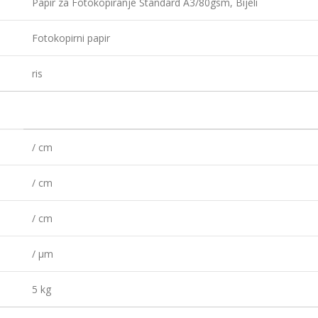
Papir za Fotokopiranje Standard A3/80gsm, Bijeli
Fotokopirni papir
ris
/ cm
/ cm
/ cm
/ µm
5 kg