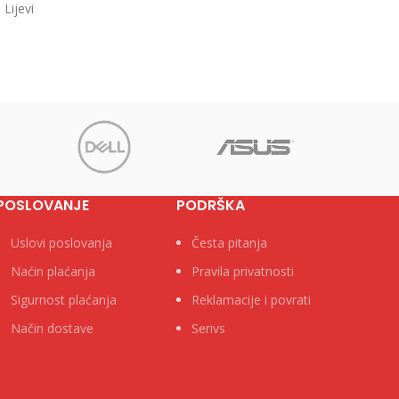
Lijevi
pro
7.5cm Kategorija Registratori u kutiji
egorija
Proz
Brend
POSLOVANJE
PODRŠKA
Uslovi poslovanja
Česta pitanja
Naćin plaćanja
Pravila privatnosti
Sigurnost plaćanja
Reklamacije i povrati
Način dostave
Serivs