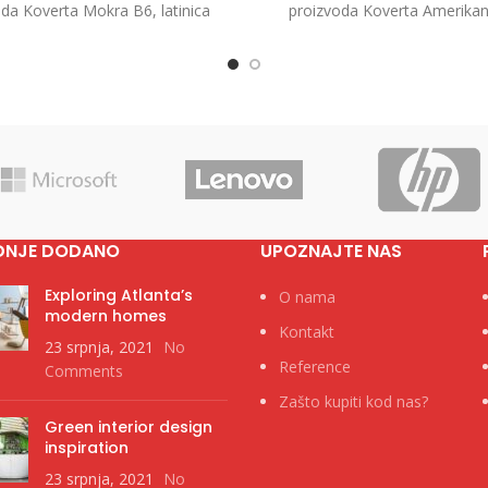
da Koverta Mokra B6, latinica
proizvoda Koverta Amerikan 
5cm 1/1000 Kategorija Koverte
Prozor, 23x11cm, 1/1000 Kat
Brend
Koverte Brend
DNJE DODANO
UPOZNAJTE NAS
Exploring Atlanta’s
O nama
modern homes
Kontakt
23 srpnja, 2021
No
Reference
Comments
Zašto kupiti kod nas?
Green interior design
inspiration
23 srpnja, 2021
No