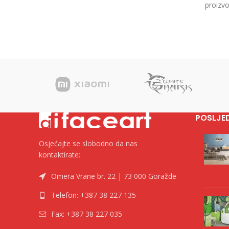
proizvo
Kategorija Fascikle kartonske Brend Tip
17,6×12,
POSLJE
Osjećajte se slobodno da nas
kontaktirate:
Omera Vrane br. 22 | 73 000 Goražde
Telefon: +387 38 227 135
Fax: +387 38 227 035