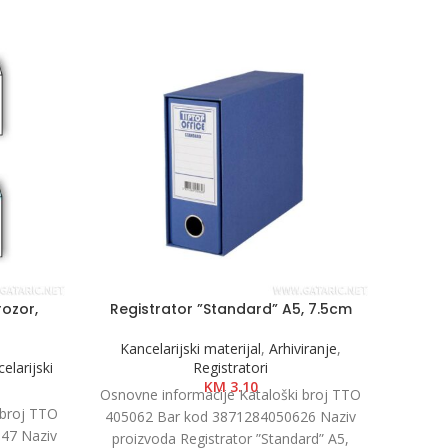
rozor,
Registrator ”Standard” A5, 7.5cm
Kov
Kancelarijski materijal
,
Arhiviranje
,
elarijski
Registratori
Papir
KM
3.10
Osnovne informacije Kataloški broj TTO
 broj TTO
Osnovn
405062 Bar kod 3871284050626 Naziv
47 Naziv
40028
proizvoda Registrator ”Standard” A5,