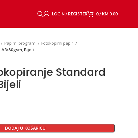
LOGIN / REGISTER
0
/
KM
0.00
Papirni program
Fotokopirni papir
 A3/80gsm, Bijeli
tokopiranje Standard
jeli
DODAJ U KOŠARICU