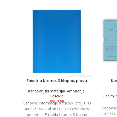
Fascikla Kromo, 3 klapne, plava
Kov
Kancelarijski materijal
,
Arhiviranje
,
Fascikle
Papirni
KM
0.60
Osnovne informacije Kataloški broj TTO
Osnovne 
400325 Bar kod 3871284003257 Naziv
400612 
proizvoda Fascikla Kromo, 3 klapne