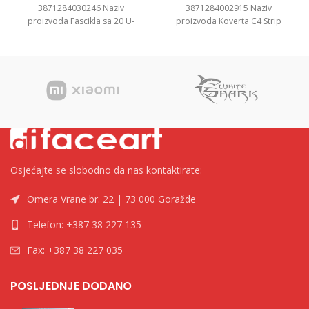
3871284030246 Naziv
3871284002915 Naziv
proizvoda Fascikla sa 20 U-
proizvoda Koverta C4 Strip
Folija, PP A4+ Kategorija Fascikle
22,9×32,4cm 1/500 Kategorija
PP
Koverte Brend Tip
Osjećajte se slobodno da nas kontaktirate:
Omera Vrane br. 22 | 73 000 Goražde
Telefon: +387 38 227 135
Fax: +387 38 227 035
POSLJEDNJE DODANO