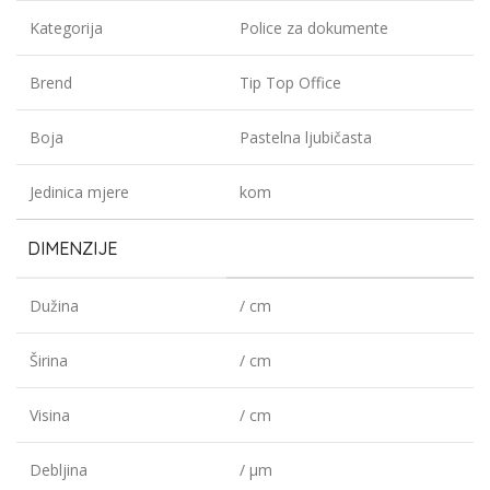
Kategorija
Police za dokumente
Brend
Tip Top Office
Boja
Pastelna ljubičasta
Jedinica mjere
kom
DIMENZIJE
Dužina
/ cm
Širina
/ cm
Visina
/ cm
Debljina
/ µm