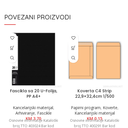
POVEZANI PROIZVODI
Fascikla sa 20 U-Folija,
Koverta C4 Strip
PP A4+
22,9×32,4cm 1/500
Kancelarijski materijal
,
Papirni program
,
Koverte
,
Arhiviranje
,
Fascikle
Kancelarijski materijal
KM
3.70
KM
0.15
Osnovne informacije Kataloški
Osnovne informacije Kataloški
broj TTO 403024 Bar kod
broj TTO 400291 Bar kod