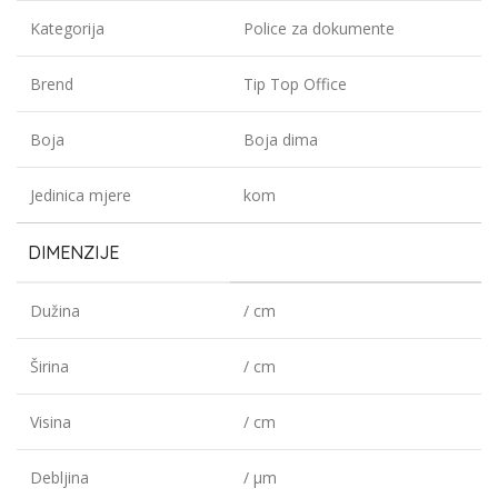
Kategorija
Police za dokumente
Brend
Tip Top Office
Boja
Boja dima
Jedinica mjere
kom
DIMENZIJE
Dužina
/ cm
Širina
/ cm
Visina
/ cm
Debljina
/ µm