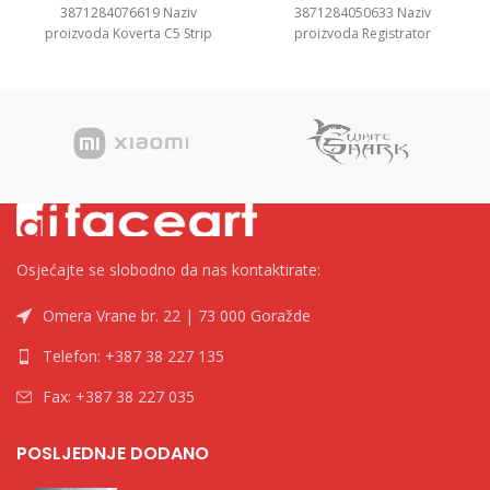
3871284076619 Naziv
3871284050633 Naziv
proizvoda Koverta C5 Strip
proizvoda Registrator
16,2×22,9cm 1/500 Kategorija
”Standard” A5, 7.5cm Kategorija
Koverte Brend Tip
Registratori u kutiji Brend
Osjećajte se slobodno da nas kontaktirate:
Omera Vrane br. 22 | 73 000 Goražde
Telefon: +387 38 227 135
Fax: +387 38 227 035
POSLJEDNJE DODANO