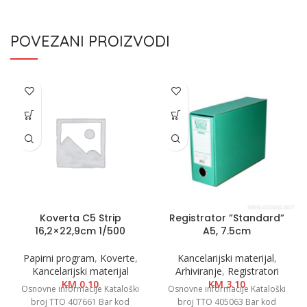
POVEZANI PROIZVODI
Koverta C5 Strip
Registrator ”Standard”
16,2×22,9cm 1/500
A5, 7.5cm
Papirni program
,
Koverte
,
Kancelarijski materijal
,
Kancelarijski materijal
Arhiviranje
,
Registratori
KM
0.10
KM
3.10
Osnovne informacije Kataloški
Osnovne informacije Kataloški
broj TTO 407661 Bar kod
broj TTO 405063 Bar kod