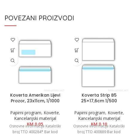
POVEZANI PROIZVODI
Koverta Amerikan Lijevi
Koverta Strip B5
Prozor, 23x11cm, 1/1000
25×17,6cm 1/500
Papirni program
,
Koverte
,
Papirni program
,
Koverte
,
Kancelarijski materijal
Kancelarijski materijal
KM
0.05
KM
0.10
Osnovne informacije Kataloški
Osnovne informacije Kataloški
broj TTO 400284* Bar kod
broj TTO 400889 Bar kod