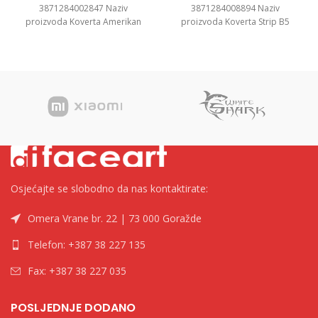
3871284002847 Naziv
3871284008894 Naziv
proizvoda Koverta Amerikan
proizvoda Koverta Strip B5
Lijevi Prozor, 23x11cm, 1/1000
25×17,6cm 1/500 Kategorija
Kategorija Koverte Brend
Koverte Brend Tip
Osjećajte se slobodno da nas kontaktirate:
Omera Vrane br. 22 | 73 000 Goražde
Telefon: +387 38 227 135
Fax: +387 38 227 035
POSLJEDNJE DODANO