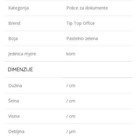
Kategorija
Police za dokumente
Brend
Tip Top Office
Boja
Pastelno zelena
Jedinica mjere
kom
DIMENZIJE
Dužina
/ cm
Širina
/ cm
Visina
/ cm
Debljina
/ µm