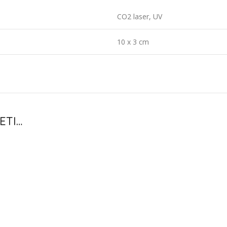
CO2 laser, UV
10 x 3 cm
ETI…