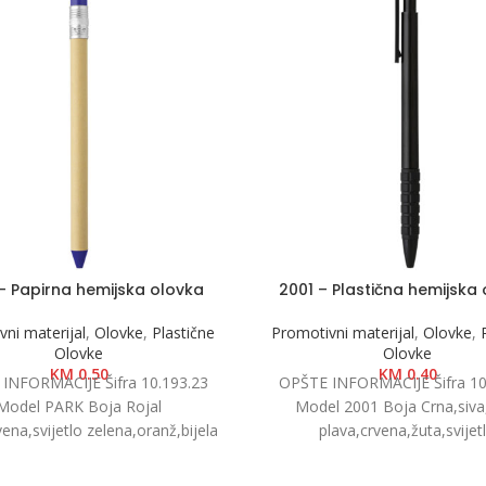
– Papirna hemijska olovka
2001 – Plastična hemijska
ni materijal
,
Olovke
,
Plastične
Promotivni materijal
,
Olovke
,
Olovke
Olovke
KM
0.50
KM
0.40
INFORMACIJE Šifra 10.193.23
OPŠTE INFORMACIJE Šifra 10
Model PARK Boja Rojal
Model 2001 Boja Crna,siva,
vena,svijetlo zelena,oranž,bijela
plava,crvena,žuta,svijet
ija Ø 1.1 x 16.2 cm Pakovanje
zelena,oranž,bijela Dimenzija
1000/50 Neto težina
14.6 cm Pakovanje 1000/50 Ne