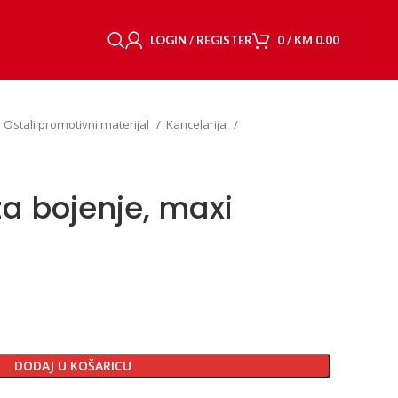
LOGIN / REGISTER
0
/
KM
0.00
Ostali promotivni materijal
Kancelarija
za bojenje, maxi
DODAJ U KOŠARICU