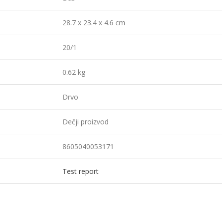
28.7 x 23.4 x 4.6 cm
20/1
0.62 kg
Drvo
Dečji proizvod
8605040053171
Test report