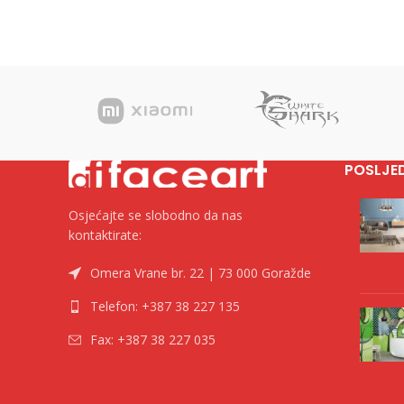
13.7 cm Pakovanje
POSLJE
Osjećajte se slobodno da nas
kontaktirate:
Omera Vrane br. 22 | 73 000 Goražde
Telefon: +387 38 227 135
Fax: +387 38 227 035