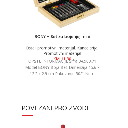
BONY – Set za bojenje, mini
Ostali promotivni materijal
,
Kancelarija
,
Promotivni materijal
KM
11.30
OPŠTE INFORMACIJE Šifra 34.503.71
Model BONY Boja Bež Dimenzija 15.6 x
12.2 x 2.9 cm Pakovanje 50/1 Neto
težina 0.20
POVEZANI PROIZVODI