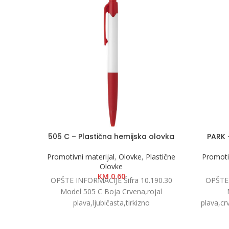
505 C – Plastična hemijska olovka
PARK 
Promotivni materijal
,
Olovke
,
Plastične
Promotiv
Olovke
KM
0.60
OPŠTE INFORMACIJE Šifra 10.190.30
OPŠTE 
Model 505 C Boja Crvena,rojal
plava,ljubičasta,tirkizno
plava,cr
plava,crna,pink,svijetlo zelena,keli
Dimenz
zelena,oranž,bijela Dimenzija Ø 1.1 x