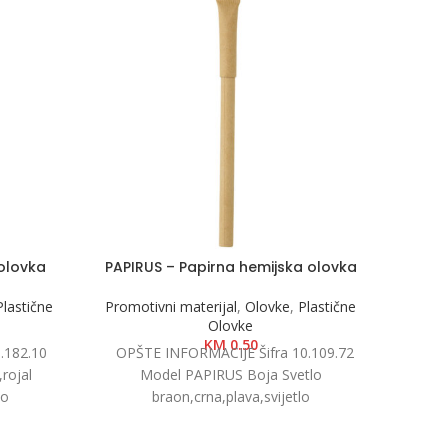
 olovka
PAPIRUS – Papirna hemijska olovka
BAL
Plastične
Promotivni materijal
,
Olovke
,
Plastične
Olovke
Promot
KM
0.50
.182.10
OPŠTE INFORMACIJE Šifra 10.109.72
OPŠT
rojal
Model PAPIRUS Boja Svetlo
Model 
lo
braon,crna,plava,svijetlo
plava,
 Ø 0.9 x
plava,crvena,žuta,svijetlo
1.3 
to težina
zelena,oranž,bijela Dimenzije Ø 0.8 x