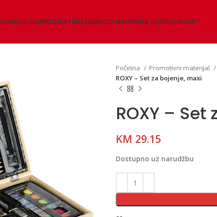
LOVNA
USLUGE
PROJEKTI
REFERENCE
O NAMA
WEB SHOP
KONTAKT
Početna
Promotivni materijal
ROXY – Set za bojenje, maxi
ROXY – Set 
KM
29.15
Dostupno uz narudžbu