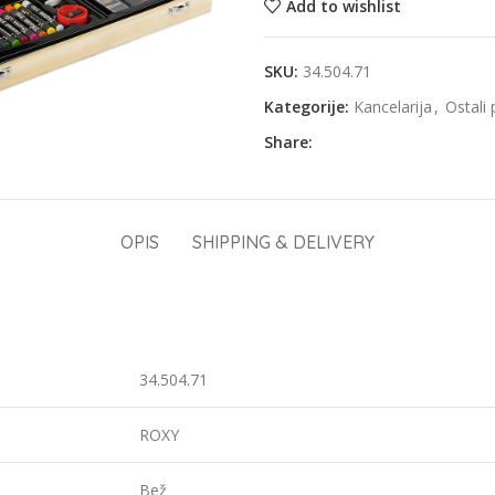
Add to wishlist
SKU:
34.504.71
Kategorije:
Kancelarija
,
Ostali 
Share:
OPIS
SHIPPING & DELIVERY
34.504.71
ROXY
Bež