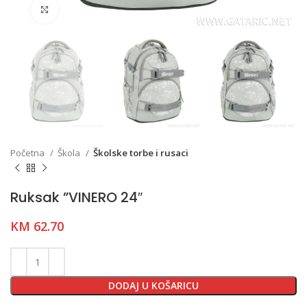
Click to enlarge
Početna
Škola
Školske torbe i rusaci
Ruksak ”VINERO 24″
KM
62.70
DODAJ U KOŠARICU