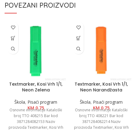
POVEZANI PROIZVODI
Textmarker, Kosi Vrh 1/1,
Textmarker, Kosi Vrh 1/1,
Neon Zelena
Neon Narandžasta
Škola
,
Pisaći program
Škola
,
Pisaći program
KM
0.75
KM
0.75
Osnovne informacije Kataloški
Osnovne informacije Kataloški
broj TTO 408215 Bar kod
broj TTO 408221 Bar kod
3871284082153 Naziv
3871284082214 Naziv
proizvoda Textmarker, Kosi Vrh
proizvoda Textmarker, Kosi Vrh
1/1, Neon Zelena Kategorija
1/1, Neon Narandžasta