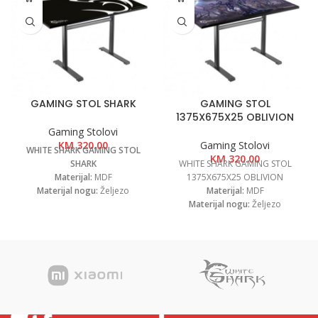
GAMING STOL SHARK
GAMING STOL
1375X675X25 OBLIVION
Gaming Stolovi
KM
320.00
Gaming Stolovi
WHITE SHARK GAMING STOL
KM
320.00
SHARK
WHITE SHARK GAMING STOL
Materijal:
MDF
1375X675X25 OBLIVION
Materijal nogu:
Željezo
Materijal:
MDF
Boja:
Crna
Materijal nogu:
Željezo
Dimenzije:
1375x675x25mm
Boja:
Crna
Broj nogu stola:
2
Dimenzije:
1375x675x25mm
Nosivost:
50kg;
Broj nogu stola:
2
Lik stolne podloge za miša:
WS
Nosivost:
50kg;
Lik stolne podloge za
miša:
OBLIVION