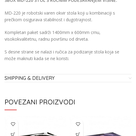
SBOX MD-220 STOL S RUČNIM PODEŠAVANJEM VISINE.
MD-220 je robotski varen okvir stola koji u kombinaciji s
prečkom osigurava stabilnost i dugotrajnost.
Kompletan paket sadrži 1400mm x 600mm crnu,
visokokvalitetnu, radnu površinu od drveta.
S desne strane se nalazi i ručica za podizanje stola koja se
može maknuti kada se ne koristi.
SHIPPING & DELIVERY
POVEZANI PROIZVODI