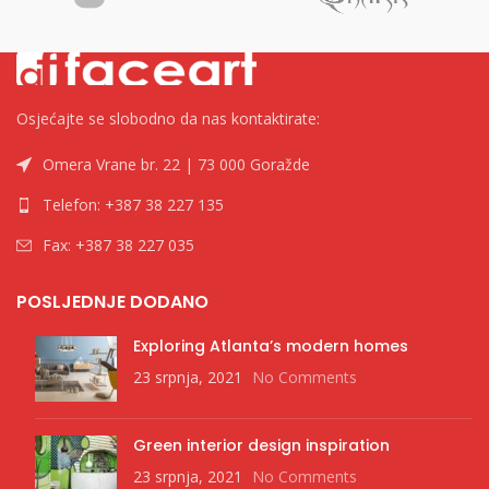
za punjač na valjskoj strani
priključivanja Type-C sučelja.
ruksaka ( zahtjeva bateriju -
Duljina:
1,5 m
powerbank)
Boja:
Crvena
Oplata:
Pleteni
Metalni konektori
PC & Mac kompatibilan
Osjećajte se slobodno da nas kontaktirate:
Omera Vrane br. 22 | 73 000 Goražde
Telefon: +387 38 227 135
Fax: +387 38 227 035
POSLJEDNJE DODANO
Exploring Atlanta’s modern homes
23 srpnja, 2021
No Comments
Green interior design inspiration
23 srpnja, 2021
No Comments