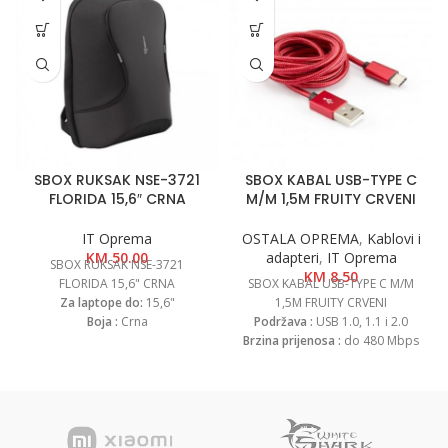
SBOX RUKSAK NSE-3721
SBOX KABAL USB-TYPE C
FLORIDA 15,6″ CRNA
M/M 1,5M FRUITY CRVENI
IT Oprema
OSTALA OPREMA
,
Kablovi i
KM
50.00
adapteri
,
IT Oprema
SBOX RUKSAK NSE-3721
KM
8.50
FLORIDA 15,6" CRNA
SBOX KABAL USB-TYPE C M/M
Za laptope do:
15,6"
1,5M FRUITY CRVENI
Boja :
Crna
Podržava :
USB 1.0, 1.1 i 2.0
Dimenzije:
440mm x 340mm x
Brzina prijenosa :
do 480 Mbps
180mm
Dimenzije USB Type-C
Materijal :
WULONG poliester 2
sučelja:
8.3 mm x 2.5 mm
podstavljena džepa sa
Životni vijek:
>10000 puta
zatvaračem Više unutarnjih
(ukapčanje/iskapčanje)
odjeljaka za dodatke USB izlaz
Mogućnost obostranog