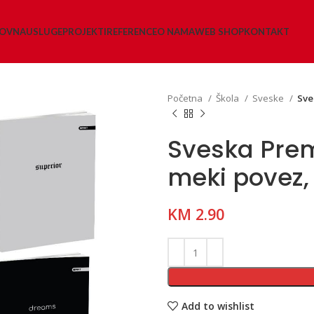
LOVNA
USLUGE
PROJEKTI
REFERENCE
O NAMA
WEB SHOP
KONTAKT
Početna
Škola
Sveske
Sve
Sveska Pre
meki povez, 
KM
2.90
Add to wishlist