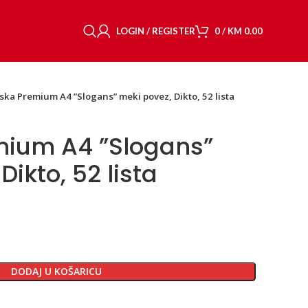
LOGIN / REGISTER
0
/
KM
0.00
ska Premium A4 ”Slogans” meki povez, Dikto, 52 lista
mium A4 ”Slogans”
Dikto, 52 lista
DODAJ U KOŠARICU