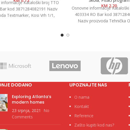
KM
0.75
Škola
,
Pisaći program
informacije Kataloški broj TTO
KM
2.20
Osnovne informacije Kataloški
Bar kod 3871284082191 Naziv
403334 RO Bar kod 3871284
oda Textmarker, Kosi Vrh 1/1,
Naziv proizvoda Tehnička 
oza Kategorija Tekstmarkeri
”Technoline 100” 0.5mm, 1/1 K
Brend
Tehničke
DNJE DODANO
UPOZNAJTE NAS
Exploring Atlanta’s
O nama
modern homes
Kontakt
23 srpnja, 2021
No
Reference
Comments
Zašto kupiti kod nas?