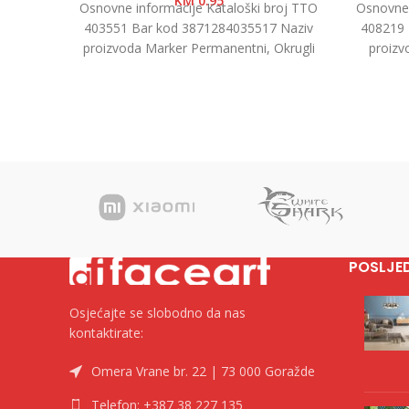
KM
0.95
Osnovne informacije Kataloški broj TTO
Osnovne 
403551 Bar kod 3871284035517 Naziv
408219 
proizvoda Marker Permanentni, Okrugli
proizv
Vrh Kategorija Permanentni markeri
Neon R
Brend Tip
POSLJE
Osjećajte se slobodno da nas
kontaktirate:
Omera Vrane br. 22 | 73 000 Goražde
Telefon: +387 38 227 135