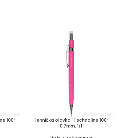
ne 100”
Tehnička olovka ”Technoline 100”
Tehn
0.7mm, 1/1