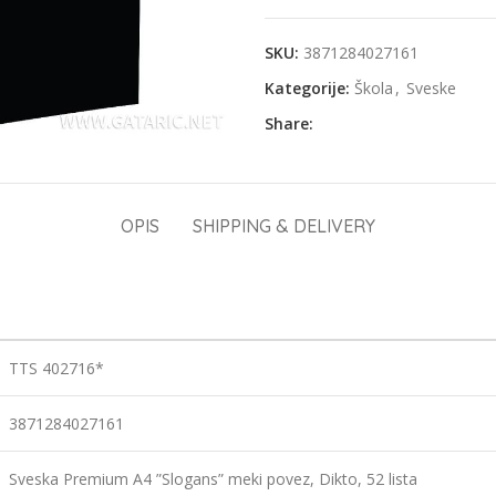
SKU:
3871284027161
Kategorije:
Škola
,
Sveske
Share:
OPIS
SHIPPING & DELIVERY
TTS 402716*
3871284027161
Sveska Premium A4 ”Slogans” meki povez, Dikto, 52 lista