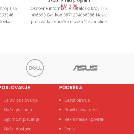
Škola
,
Pisaći program
KM
1.90
 broj TTS
Osnovne informacije Kataloški broj TTS
Osnovn
033346
406698 Bar kod 3871284066986 Naziv
403
Olovka
proizvoda Tehnička olovka ”Technoline
Naz
ategorija
100” 0.7mm, 1/1 Kategorija Tehničke
”Techn
olovke
POSLOVANJE
PODRŠKA
Uslovi poslovanja
Česta pitanja
Naćin plaćanja
Pravila privatnosti
Sigurnost plaćanja
Reklamacije i povrati
Način dostave
Serivs