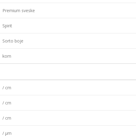
Premium sveske
Spirit
Sorto boje
kom
/ cm
/ cm
/ cm
/ µm