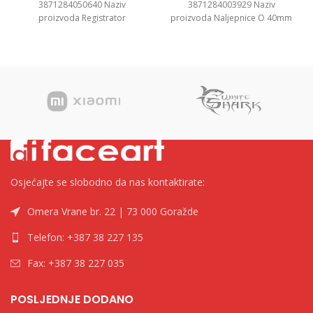
3871284050640 Naziv
3871284003929 Naziv
proizvoda Registrator
proizvoda Naljepnice O 40mm
”Standard” A5, 7.5cm Kategorija
Kategorija Naljepnice i etikete
Registratori u kutiji Brend
Brend Tip
Osjećajte se slobodno da nas kontaktirate:
Omera Vrane br. 22 | 73 000 Goražde
Telefon: +387 38 227 135
Fax: +387 38 227 035
POSLJEDNJE DODANO