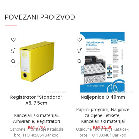
POVEZANI PROIZVODI
Registrator ”Standard”
Naljepnice O 40mm
A5, 7.5cm
Papirni program
,
Naljpnice
Kancelarijski materijal
,
za cijene i etikete
,
Arhiviranje
,
Registratori
Kancelarijski materijal
KM
3.10
KM
15.80
Osnovne informacije Kataloški
Osnovne informacije Kataloški
broj TTO 405064 Bar kod
broj TTO 100040* Bar kod