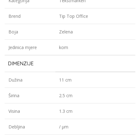
Kategorija
Tekstmarkeri
Brend
Tip Top Office
Boja
Zelena
Jedinica mjere
kom
DIMENZIJE
Dužina
11 cm
Širina
2.5 cm
Visina
1.3 cm
Debljina
/ µm