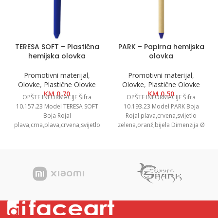
TERESA SOFT – Plastična
PARK – Papirna hemijska
hemijska olovka
olovka
Promotivni materijal
,
Promotivni materijal
,
Olovke
,
Plastične Olovke
Olovke
,
Plastične Olovke
KM
0.70
KM
0.50
OPŠTE INFORMACIJE Šifra
OPŠTE INFORMACIJE Šifra
10.157.23 Model TERESA SOFT
10.193.23 Model PARK Boja
Boja Rojal
Rojal plava,crvena,svijetlo
plava,crna,plava,crvena,svijetlo
zelena,oranž,bijela Dimenzija Ø
zelena,oranž,bijela Dimenzije
1.1 x 16.2 cm Pakovanje 1000/50
1.1 x 1.1 x 14.1 cm Pakovanje
Neto težina
1000/50