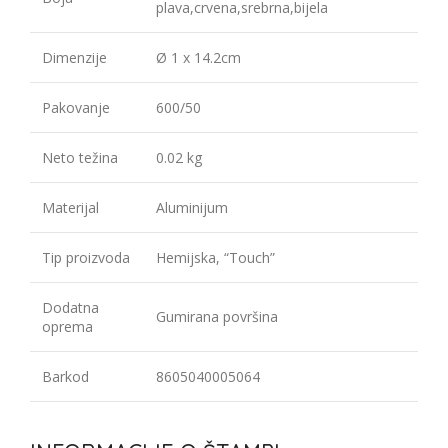
plava,crvena,srebrna,bijela
Dimenzije
Ø 1 x 14.2cm
Pakovanje
600/50
Neto težina
0.02 kg
Materijal
Aluminijum
Tip proizvoda
Hemijska, “Touch”
Dodatna
Gumirana površina
oprema
Barkod
8605040005064