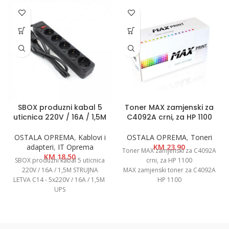
SBOX produzni kabal 5
Toner MAX zamjenski za
uticnica 220V / 16A / 1,5M
C4092A crni, za HP 1100
OSTALA OPREMA
,
Kablovi i
OSTALA OPREMA
,
Toneri
adapteri
,
IT Oprema
KM
23.90
Toner MAX zamjenski za C4092A
KM
18.50
SBOX produzni kabal 5 uticnica
crni, za HP 1100
220V / 16A / 1,5M STRUJNA
MAX zamjenski toner za C4092A
LETVA C14 - 5x220V / 16A / 1,5M
HP 1100
UPS
Jedinstvena šifra artikla:
16888