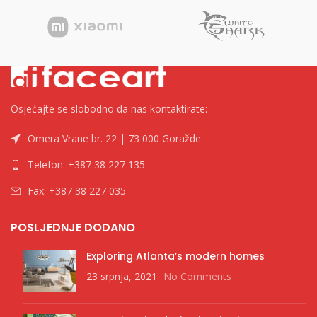
Osjećajte se slobodno da nas kontaktirate:
Omera Vrane br. 22 | 73 000 Goražde
Telefon: +387 38 227 135
Fax: +387 38 227 035
POSLJEDNJE DODANO
Exploring Atlanta’s modern homes
23 srpnja, 2021
No Comments