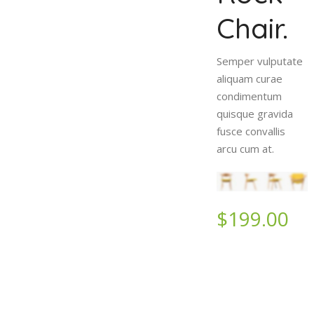
.
Chair.
e
Semper vulputate
um
aliquam curae
sce
condimentum
quisque gravida
fusce convallis
arcu cum at.
$199.00