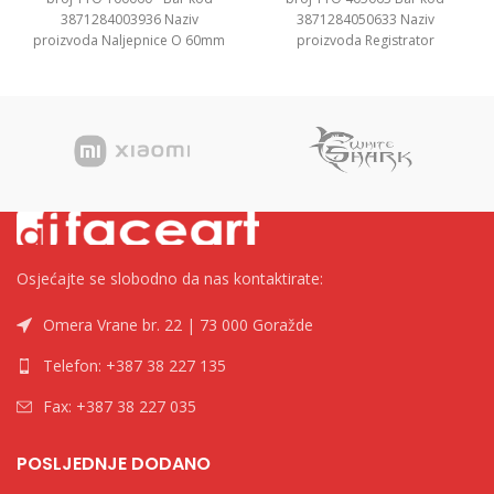
3871284003936 Naziv
3871284050633 Naziv
proizvoda Naljepnice O 60mm
proizvoda Registrator
Kategorija Naljepnice i etikete
”Standard” A5, 7.5cm Kategorija
Brend Tip
Registratori u kutiji Brend
Osjećajte se slobodno da nas kontaktirate:
Omera Vrane br. 22 | 73 000 Goražde
Telefon: +387 38 227 135
Fax: +387 38 227 035
POSLJEDNJE DODANO