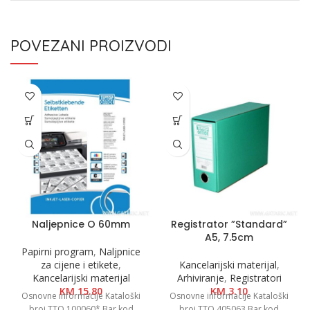
POVEZANI PROIZVODI
Naljepnice O 60mm
Registrator ”Standard”
A5, 7.5cm
Papirni program
,
Naljpnice
za cijene i etikete
,
Kancelarijski materijal
,
Kancelarijski materijal
Arhiviranje
,
Registratori
KM
15.80
KM
3.10
Osnovne informacije Kataloški
Osnovne informacije Kataloški
broj TTO 100060* Bar kod
broj TTO 405063 Bar kod