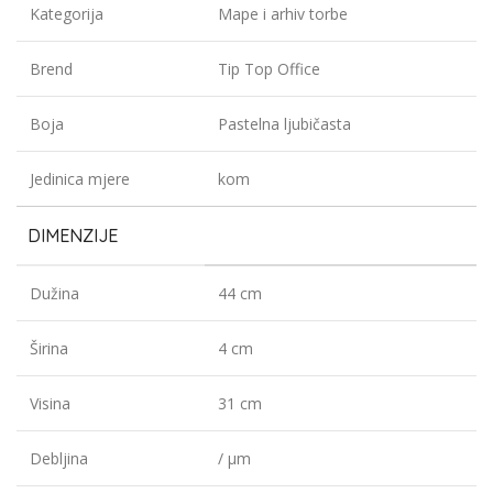
Kategorija
Mape i arhiv torbe
Brend
Tip Top Office
Boja
Pastelna ljubičasta
Jedinica mjere
kom
DIMENZIJE
Dužina
44 cm
Širina
4 cm
Visina
31 cm
Debljina
/ µm