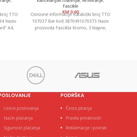
iranje
,
Kancelarijski materijal
,
Arhiviranje
,
Papi
Fascikle
e
KM
0.60
 broj TTO
Osnovne informacije Kataloški broj TTO
Osnovn
34 Naziv
107037 Bar kod 3870491070373 Naziv
11700
rd” A4,
proizvoda Fascikla Kromo, 3 klapne,
proiz
u kutiji
crvena Kategorija Fascikle kartonske
Kateg
Brend
POSLOVANJE
PODRŠKA
Uslovi poslovanja
Česta pitanja
Naćin plaćanja
Pravila privatnosti
Sigurnost plaćanja
Reklamacije i povrati