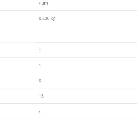
/ µm
0.206 kg
1
1
0
15
/