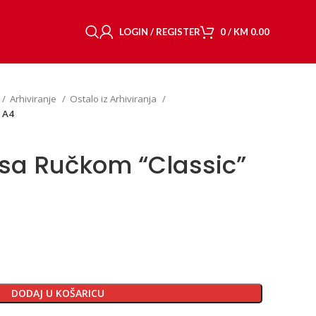
LOGIN / REGISTER
0
/
KM
0.00
Arhiviranje
Ostalo iz Arhiviranja
 A4
 sa Ručkom “Classic”
DODAJ U KOŠARICU