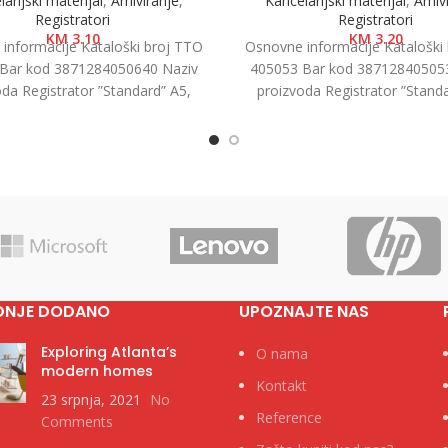
arijski materijal
,
Arhiviranje
,
Kancelarijski materijal
,
Arhiv
Registratori
Registratori
KM
3.10
KM
3.20
informacije Kataloški broj TTO
Osnovne informacije Kataloški
Bar kod 3871284050640 Naziv
405053 Bar kod 38712840505
oda Registrator ”Standard” A5,
proizvoda Registrator ”Standa
ategorija Registratori u kutiji
7.5cm Kategorija Registratori 
Brend
Brend
DNJE DODANO
UPOZNAJTE NAS
Exploring Atlanta’s
O nama
modern homes
Kontakt
23 srpnja, 2021
No
Reference
Comments