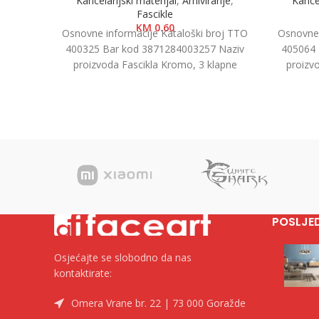
Kancelarijski materijal
,
Arhiviranje
,
Kancel
Fascikle
KM
0.60
Osnovne informacije Kataloški broj TTO
Osnovne 
400325 Bar kod 3871284003257 Naziv
405064 
proizvoda Fascikla Kromo, 3 klapne
proizv
Kategorija Fascikle kartonske Brend Tip
7.5cm K
POSLJE
Osjećajte se slobodno da nas
kontaktirate:
Omera Vrane br. 22 | 73 000 Goražde