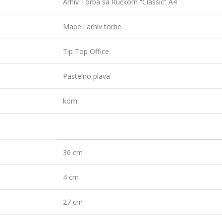
Arhiv Torba sa Ručkom “Classic” A4
Mape i arhiv torbe
Tip Top Office
Pastelno plava
kom
36 cm
4 cm
27 cm