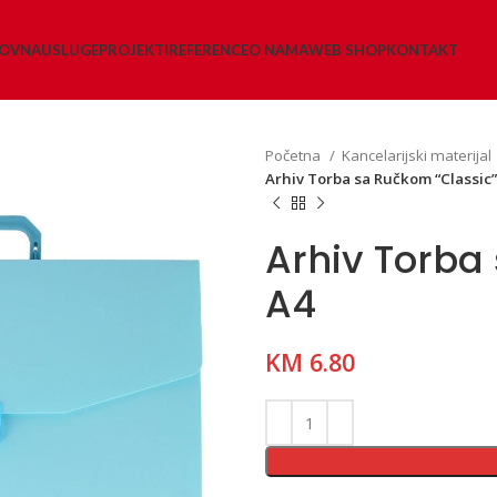
LOVNA
USLUGE
PROJEKTI
REFERENCE
O NAMA
WEB SHOP
KONTAKT
Početna
Kancelarijski materijal
Arhiv Torba sa Ručkom “Classic”
Arhiv Torba
A4
KM
6.80