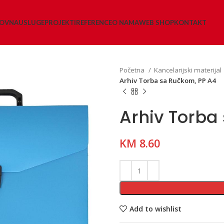
LOVNA
USLUGE
PROJEKTI
REFERENCE
O NAMA
WEB SHOP
KONTAKT
Početna
Kancelarijski materijal
Arhiv Torba sa Ručkom, PP A4
Arhiv Torba
KM
8.60
Add to wishlist