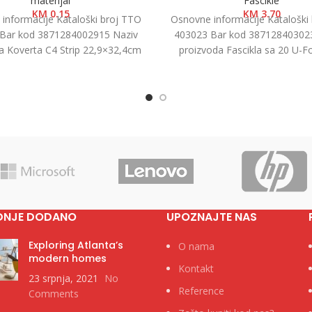
materijal
Fascikle
KM
0.15
KM
3.70
informacije Kataloški broj TTO
Osnovne informacije Kataloški
Bar kod 3871284002915 Naziv
403023 Bar kod 38712840302
a Koverta C4 Strip 22,9×32,4cm
proizvoda Fascikla sa 20 U-Fo
Kategorija Koverte Brend Tip
A4+ Kategorija Fascikle
DNJE DODANO
UPOZNAJTE NAS
Exploring Atlanta’s
O nama
modern homes
Kontakt
23 srpnja, 2021
No
Reference
Comments