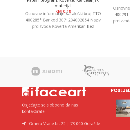
Papirni program
,
Koverte
,
Kancelarijski
materijal
Osnovne 
KM
0.10
Osnovne informacije Kataloški broj TTO
400291 
400285* Bar kod 3871284002854 Naziv
proizvod
proizvoda Koverta Amerikan Bez
1/500 
Prozora, 23x11cm, 1/1000 Kategorija
Koverte Brend
POSLJE
Osjećajte se slobodno da nas
kontaktirate:
Omera Vrane br. 22 | 73 000 Goražde