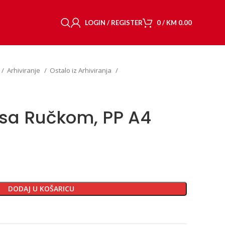
LOGIN / REGISTER
0
/
KM
0.00
Arhiviranje
Ostalo iz Arhiviranja
 sa Ručkom, PP A4
DODAJ U KOŠARICU