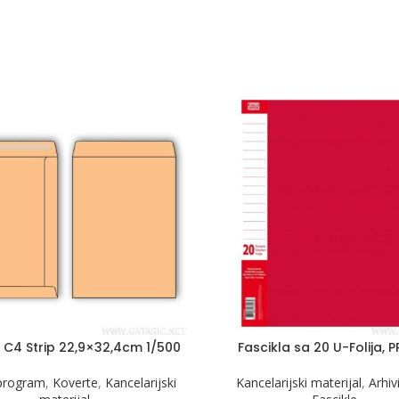
 C4 Strip 22,9×32,4cm 1/500
Fascikla sa 20 U-Folija, 
 program
,
Koverte
,
Kancelarijski
Kancelarijski materijal
,
Arhiv