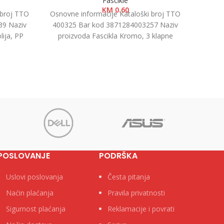
Fascikle
KM
0.60
 broj TTO
Osnovne informacije Kataloški broj TTO
Osnovn
39 Naziv
400325 Bar kod 3871284003257 Naziv
40088
lija, PP
proizvoda Fascikla Kromo, 3 klapne
proiz
 PP
Kategorija Fascikle kartonske Brend Tip
1/50
POSLOVANJE
PODRŠKA
Uslovi poslovanja
Česta pitanja
Naćin plaćanja
Pravila privatnosti
Sigurnost plaćanja
Reklamacije i povrati