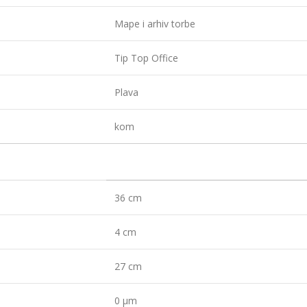
Mape i arhiv torbe
Tip Top Office
Plava
kom
36 cm
4 cm
27 cm
0 µm