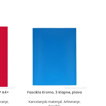
PP A4+
Fascikla Kromo, 3 klapne, plava
Kove
iranje
,
Kancelarijski materijal
,
Arhiviranje
,
Papir