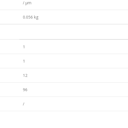
/ µm
0.056 kg
1
1
12
96
/