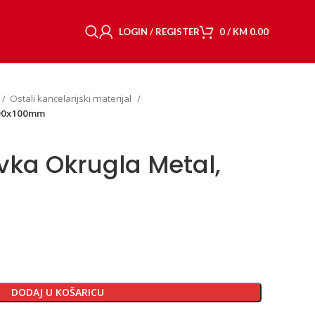
LOGIN / REGISTER
0
/
KM
0.00
Ostali kancelarijski materijal
 90x100mm
vka Okrugla Metal,
DODAJ U KOŠARICU