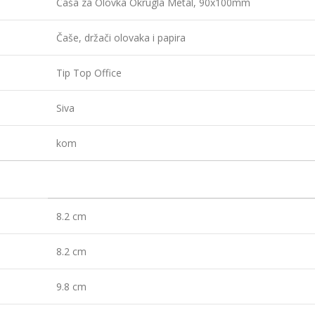
Čaša za Olovka Okrugla Metal, 90x100mm
Čaše, držači olovaka i papira
Tip Top Office
Siva
kom
8.2 cm
8.2 cm
9.8 cm