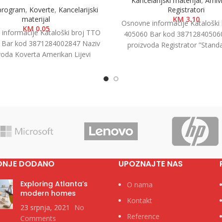
Kancelarijski materijal
,
Arhiv
 program
,
Koverte
,
Kancelarijski
Registratori
materijal
KM
3.10
Osnovne informacije Kataloški
KM
0.05
informacije Kataloški broj TTO
405060 Bar kod 38712840506
 Bar kod 3871284002847 Naziv
proizvoda Registrator ”Standa
voda Koverta Amerikan Lijevi
7.5cm Kategorija Registratori 
, 23x11cm, 1/1000 Kategorija
Brend
Koverte Brend
DNJE DODANO
UPOZNAJTE NAS
Exploring Atlanta’s
O nama
modern homes
Kontakt
23 srpnja, 2021
No
Reference
Comments