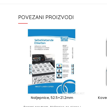
POVEZANI PROIZVODI
Naljepnice, 52.5×21.2mm
Kover