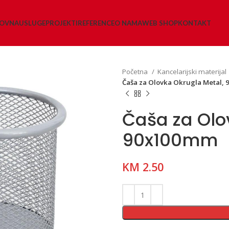
LOVNA
USLUGE
PROJEKTI
REFERENCE
O NAMA
WEB SHOP
KONTAKT
Početna
Kancelarijski materijal
Čaša za Olovka Okrugla Metal,
Čaša za Olo
90x100mm
KM
2.50