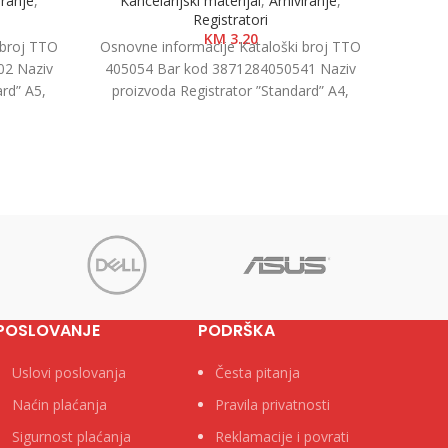
iranje
,
Kancelarijski materijal
,
Arhiviranje
,
Kanc
Registratori
KM
3.20
 broj TTO
Osnovne informacije Kataloški broj TTO
Osnovn
02 Naziv
405054 Bar kod 3871284050541 Naziv
40506
rd” A5,
proizvoda Registrator ”Standard” A4,
proiz
u kutiji
7.5cm Kategorija Registratori u kutiji
7.5cm
Brend
POSLOVANJE
PODRŠKA
Uslovi poslovanja
Česta pitanja
Naćin plaćanja
Pravila privatnosti
Sigurnost plaćanja
Reklamacije i povrati