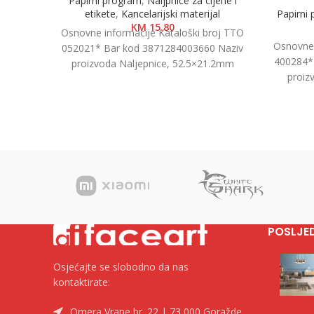
Papirni program
,
Naljpnice za cijene i
etikete
,
Kancelarijski materijal
Papirni
KM
15.80
Osnovne informacije Kataloški broj TTO
Osnovne 
052021* Bar kod 3871284003660 Naziv
400284*
proizvoda Naljepnice, 52.5×21.2mm
proiz
Kategorija Naljepnice i etikete Brend Tip
Prozor
Top
POSLJE
Osjećajte se slobodno da nas
kontaktirate:
Omera Vrane br. 22 | 73 000 Goražde