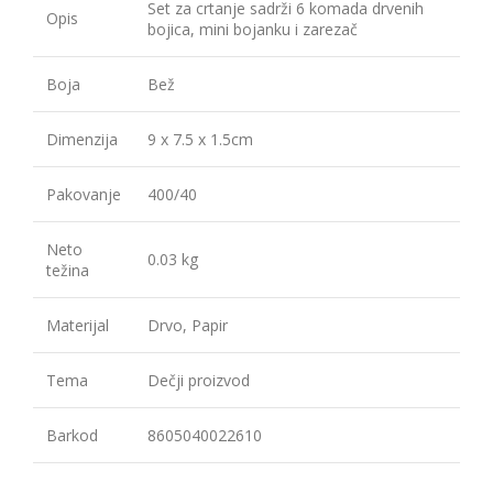
Set za crtanje sadrži 6 komada drvenih
Opis
bojica, mini bojanku i zarezač
Boja
Bež
Dimenzija
9 x 7.5 x 1.5cm
Pakovanje
400/40
Neto
0.03 kg
težina
Materijal
Drvo, Papir
Tema
Dečji proizvod
Barkod
8605040022610