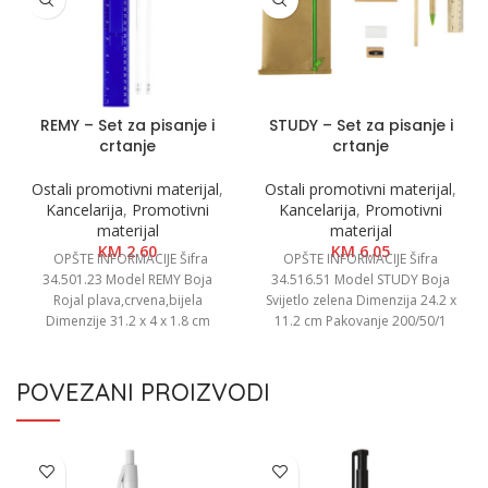
REMY – Set za pisanje i
STUDY – Set za pisanje i
crtanje
crtanje
Ostali promotivni materijal
,
Ostali promotivni materijal
,
Kancelarija
,
Promotivni
Kancelarija
,
Promotivni
materijal
materijal
KM
2.60
KM
6.05
OPŠTE INFORMACIJE Šifra
OPŠTE INFORMACIJE Šifra
34.501.23 Model REMY Boja
34.516.51 Model STUDY Boja
Rojal plava,crvena,bijela
Svijetlo zelena Dimenzija 24.2 x
Dimenzije 31.2 x 4 x 1.8 cm
11.2 cm Pakovanje 200/50/1
Pakovanje 200/50/1 Neto
Neto težina 0.06 kg
POVEZANI PROIZVODI