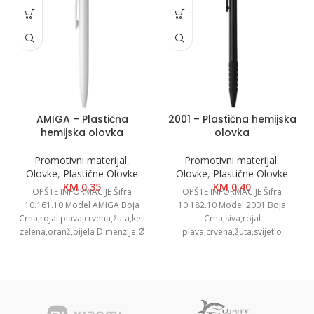
AMIGA – Plastična
2001 – Plastična hemijska
hemijska olovka
olovka
Promotivni materijal
,
Promotivni materijal
,
Olovke
,
Plastične Olovke
Olovke
,
Plastične Olovke
KM
0.35
KM
0.40
OPŠTE INFORMACIJE Šifra
OPŠTE INFORMACIJE Šifra
10.161.10 Model AMIGA Boja
10.182.10 Model 2001 Boja
Crna,rojal plava,crvena,žuta,keli
Crna,siva,rojal
zelena,oranž,bijela Dimenzije Ø
plava,crvena,žuta,svijetlo
1 x 13.8cm Pakovanje 1000/50
zelena,oranž,bijela Dimenzija Ø
Neto težina 0.01
0.9 x 14.6 cm Pakovanje 1000/50
Neto težina