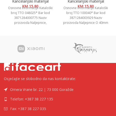
Kancelarijski materijal
Kancelarijski materijal
KM
15.80
KM
15.80
Osnovne informacije Kataloški
Osnovne informacije Kataloški
broj TTO 048025* Bar kod
broj TTO 100040* Bar kod
3871284000775 Naziv
3871284003929 Naziv
proizvoda Naljepnice,
proizvoda Naljepnice O 40mm
48.5×25.4mm Kategorija
Kategorija Naljepnice i etikete
Naljepnice i etikete Brend Tip
Brend Tip
Top
Osjećajte se slobodno da nas kontaktirate:
Omera Vrane br. 22 | 73 000 Goražde
Telefon: +387 38 227 135
Fax: +387 38 227 035