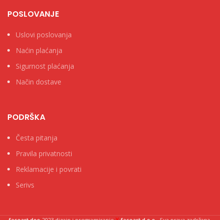
POSLOVANJE
Uslovi poslovanja
Naćin plaćanja
Sigurnost plaćanja
Način dostave
PODRŠKA
Česta pitanja
Pravila privatnosti
Reklamacije i povrati
Serivs
X
faceart doo
2023 dizajn i programiranje
-faceart d.o.o.
. Sva prava zadržana.