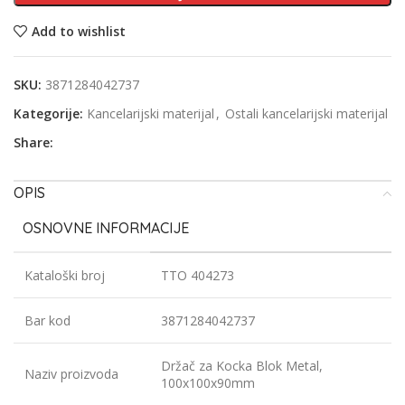
Add to wishlist
SKU:
3871284042737
Kategorije:
Kancelarijski materijal
,
Ostali kancelarijski materijal
Share:
OPIS
OSNOVNE INFORMACIJE
Kataloški broj
TTO 404273
Bar kod
3871284042737
Držač za Kocka Blok Metal,
Naziv proizvoda
100x100x90mm