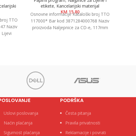
Papirni program
,
Naljpnice za cijene i
Kanc
elarijski
etikete
,
Kancelarijski materijal
KM
15.80
Osnovne informacije Kataloški broj TTO
Osnovn
 broj TTO
117000* Bar kod 3871284000768 Naziv
40032
47 Naziv
proizvoda Naljepnice za CD-e, 117mm
proi
Lijevi
Kategorija Naljepnice i etikete Brend
Katego
egorija
POSLOVANJE
PODRŠKA
Uslovi poslovanja
Česta pitanja
Naćin plaćanja
Pravila privatnosti
Sigurnost plaćanja
Reklamacije i povrati