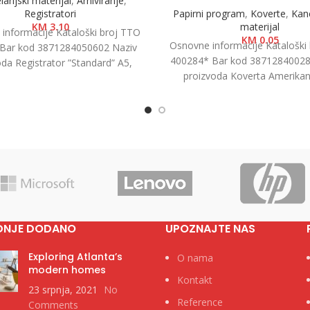
arijski materijal
,
Arhiviranje
,
Registratori
Papirni program
,
Koverte
,
Kanc
KM
3.10
materijal
informacije Kataloški broj TTO
KM
0.05
Osnovne informacije Kataloški
Bar kod 3871284050602 Naziv
400284* Bar kod 38712840028
oda Registrator ”Standard” A5,
proizvoda Koverta Amerikan 
ategorija Registratori u kutiji
Prozor, 23x11cm, 1/1000 Kat
Brend
Koverte Brend
DNJE DODANO
UPOZNAJTE NAS
Exploring Atlanta’s
O nama
modern homes
Kontakt
23 srpnja, 2021
No
Reference
Comments