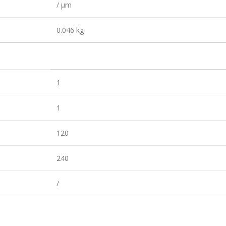
/ µm
0.046 kg
1
1
120
240
/