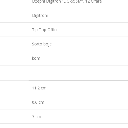
Džepni Digitron ”DG-555M”, 12 Cifara
Digitroni
Tip Top Office
Sorto boje
kom
11.2 cm
0.6 cm
7 cm