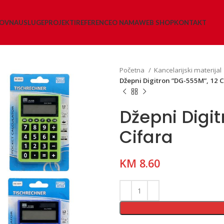
LOVNA
USLUGE
PROJEKTI
REFERENCE
O NAMA
WEB SHOP
KONTAKT
Početna
Kancelarijski materijal
Džepni Digitron ”DG-555M”, 12 C
Džepni Digi
Cifara
KM
8.60