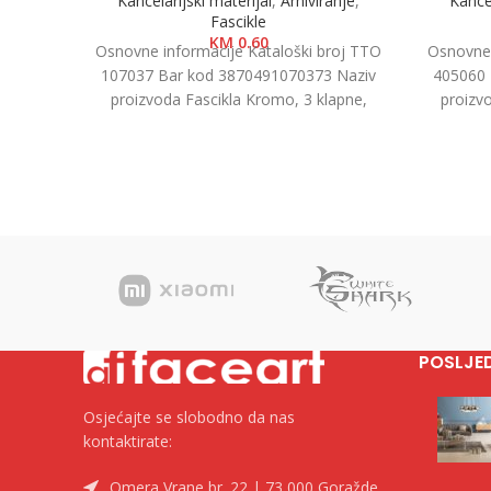
Kancelarijski materijal
,
Arhiviranje
,
Kancel
Fascikle
KM
0.60
Osnovne informacije Kataloški broj TTO
Osnovne 
107037 Bar kod 3870491070373 Naziv
405060 
proizvoda Fascikla Kromo, 3 klapne,
proizv
crvena Kategorija Fascikle kartonske
7.5cm K
Brend
POSLJE
Osjećajte se slobodno da nas
kontaktirate:
Omera Vrane br. 22 | 73 000 Goražde