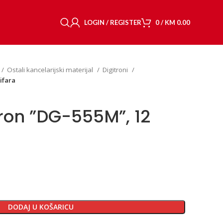
LOGIN / REGISTER
0
/
KM
0.00
Ostali kancelarijski materijal
Digitroni
ifara
tron ”DG-555M”, 12
DODAJ U KOŠARICU