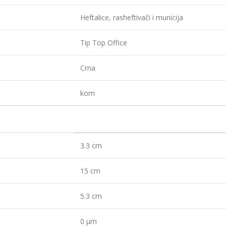
Heftalice, rasheftivači i municija
Tip Top Office
Crna
kom
3.3 cm
15 cm
5.3 cm
0 µm