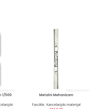
m 1/500
Metalni Mehanizam
N
elarijski
Fascikle
,
Kancelarijski materijal
Papi