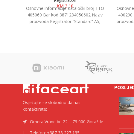
Registratori
KM
3.10
Osnovne informacije Kataloški broj TTO
Osnovne 
405060 Bar kod 3871284050602 Naziv
400290 
proizvoda Registrator ”Standard” A5,
proizvod
7.5cm Kategorija Registratori u kutiji
1/500 
Brend
POSLJE
Osjećajte se slobodno da nas
kontaktirate:
Omera Vrane br. 22 | 73 000 Goražde
Telefon: +387 38 227 135