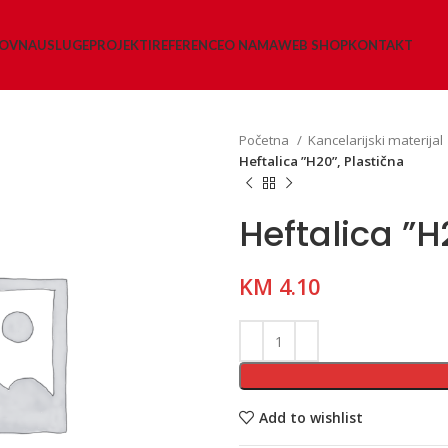
LOVNA
USLUGE
PROJEKTI
REFERENCE
O NAMA
WEB SHOP
KONTAKT
Početna
Kancelarijski materijal
Heftalica ”H20”, Plastična
Heftalica ”H
KM
4.10
Add to wishlist