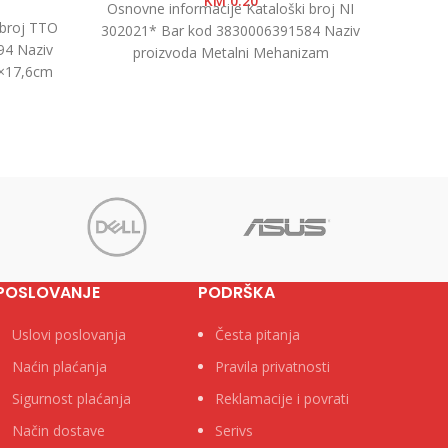
KM
0.20
e
Osnovne informacije Kataloški broj NI
 broj TTO
Osnovn
302021* Bar kod 3830006391584 Naziv
94 Naziv
11700
proizvoda Metalni Mehanizam
5×17,6cm
proiz
Kategorija Fascikle PP i mehanizmi
end Tip
Kateg
Jedinica mjere
POSLOVANJE
PODRŠKA
Uslovi poslovanja
Česta pitanja
Naćin plaćanja
Pravila privatnosti
Sigurnost plaćanja
Reklamacije i povrati
Način dostave
Serivs