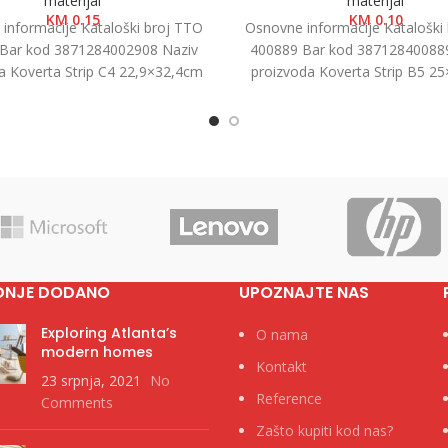
materijal
materijal
KM
0.15
KM
0.10
informacije Kataloški broj TTO
Osnovne informacije Kataloški
Bar kod 3871284002908 Naziv
400889 Bar kod 38712840088
a Koverta Strip C4 22,9×32,4cm
proizvoda Koverta Strip B5 2
Kategorija Koverte Brend Tip
1/500 Kategorija Koverte Br
DNJE DODANO
UPOZNAJTE NAS
Exploring Atlanta’s
O nama
modern homes
Kontakt
23 srpnja, 2021
No
Reference
Comments
Zašto kupiti kod nas?