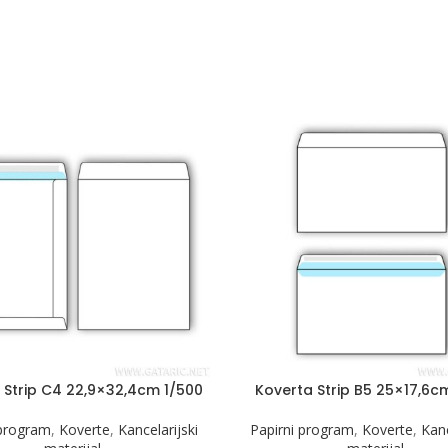
 Strip C4 22,9×32,4cm 1/500
Koverta Strip B5 25×17,6c
 program
,
Koverte
,
Kancelarijski
Papirni program
,
Koverte
,
Kanc