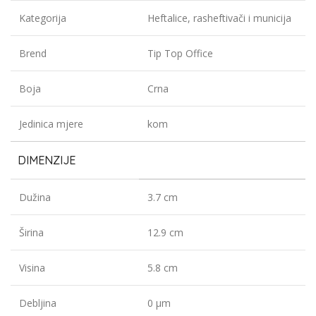
Kategorija
Heftalice, rasheftivači i municija
Brend
Tip Top Office
Boja
Crna
Jedinica mjere
kom
DIMENZIJE
Dužina
3.7 cm
Širina
12.9 cm
Visina
5.8 cm
Debljina
0 µm