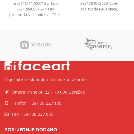
broj TTO 117000* Bar kod
3871284003660 Naziv
3871284000768 Naziv
proizvoda Naljepnice,
proizvoda Naljepnice za CD-e,
52.5×21.2mm Kategorija
117mm Kategorija Naljepnice i
Naljepnice i etikete Brend Tip
etikete Brend
Top
Osjećajte se slobodno da nas kontaktirate:
Omera Vrane br. 22 | 73 000 Goražde
Telefon: +387 38 227 135
Fax: +387 38 227 035
POSLJEDNJE DODANO