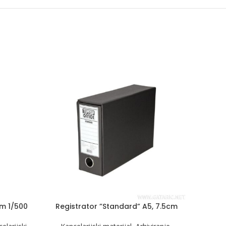
cm 1/500
Registrator ”Standard” A5, 7.5cm
Regi