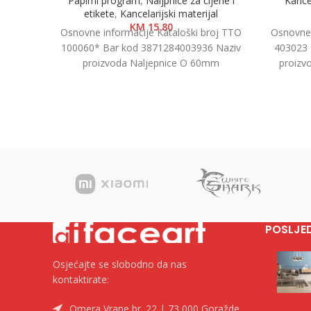
Papirni program
,
Naljpnice za cijene i
Kancel
etikete
,
Kancelarijski materijal
KM
15.80
Osnovne informacije Kataloški broj TTO
Osnovne 
100060* Bar kod 3871284003936 Naziv
403023 
proizvoda Naljepnice O 60mm
proizvo
Kategorija Naljepnice i etikete Brend Tip
A4
POSLJE
Osjećajte se slobodno da nas
kontaktirate:
Omera Vrane br. 22 | 73 000 Goražde