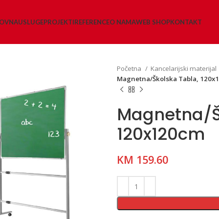
LOVNA
USLUGE
PROJEKTI
REFERENCE
O NAMA
WEB SHOP
KONTAKT
Početna
Kancelarijski materijal
Magnetna/Školska Tabla, 120x
Magnetna/Š
120x120cm
KM
159.60