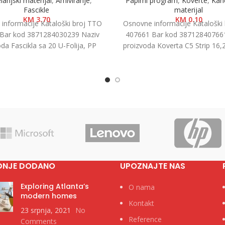
arijski materijal
,
Arhiviranje
,
Papirni program
,
Koverte
,
Kanc
Fascikle
materijal
KM
3.70
KM
0.10
informacije Kataloški broj TTO
Osnovne informacije Kataloški
Bar kod 3871284030239 Naziv
407661 Bar kod 38712840766
da Fascikla sa 20 U-Folija, PP
proizvoda Koverta C5 Strip 16
+ Kategorija Fascikle PP
1/500 Kategorija Koverte Br
DNJE DODANO
UPOZNAJTE NAS
Exploring Atlanta’s
O nama
modern homes
Kontakt
23 srpnja, 2021
No
Reference
Comments