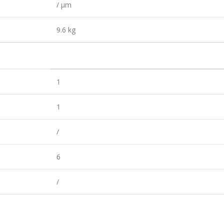
/ µm
9.6 kg
1
1
/
6
/