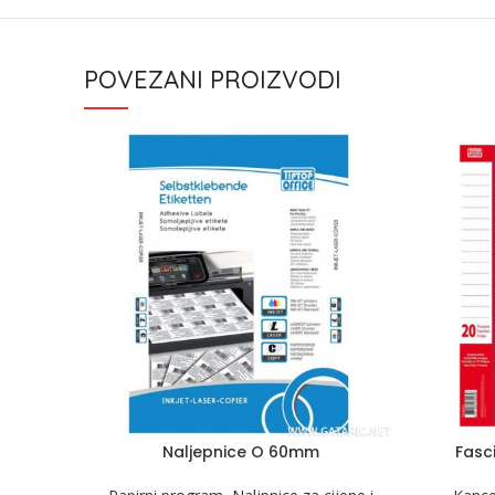
POVEZANI PROIZVODI
Naljepnice O 60mm
Fasci