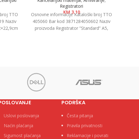
elarijski
Kancelarijski materijal
,
Arhiviranje
,
Kanc
Registratori
KM
3.10
 broj TTO
Osnovne informacije Kataloški broj TTO
Osnovn
19 Naziv
405060 Bar kod 3871284050602 Naziv
40506
,2×22,9cm
proizvoda Registrator ”Standard” A5,
proiz
end Tip
7.5cm Kategorija Registratori u kutiji
7.5cm
Brend
POSLOVANJE
PODRŠKA
Uslovi poslovanja
Česta pitanja
Naćin plaćanja
Pravila privatnosti
Sigurnost plaćanja
Reklamacije i povrati