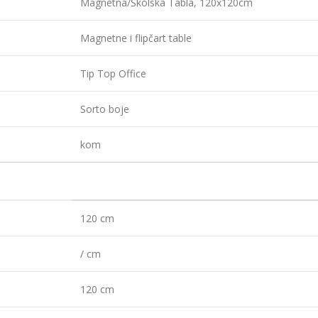
Magnetna/Školska Tabla, 120x120cm
Magnetne i flipčart table
Tip Top Office
Sorto boje
kom
120 cm
/ cm
120 cm