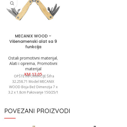
MECANIX WOOD –
Višenamenski alat sa 9
funkcija
Ostali promotivni materijal
,
Alati i oprema
,
Promotivni
materijal
KM
13.05
OPŠTE INFORMACIJE Šifra
32.258.71 Model MECANIX
WOOD Boja Bež Dimenzija 7 x
3.2 x 1.8cm Pakovanje 150/25/1
Neto težina
POVEZANI PROIZVODI