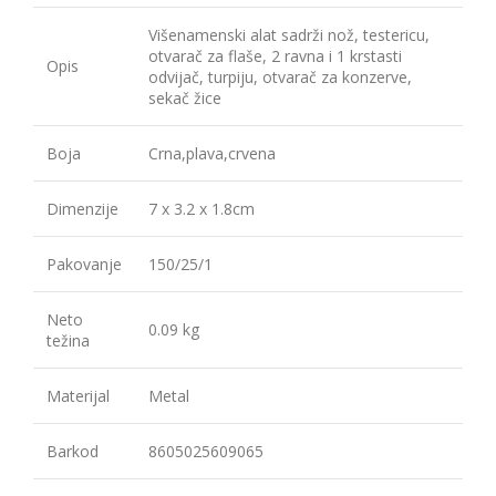
Višenamenski alat sadrži nož, testericu,
otvarač za flaše, 2 ravna i 1 krstasti
Opis
odvijač, turpiju, otvarač za konzerve,
sekač žice
Boja
Crna,plava,crvena
Dimenzije
7 x 3.2 x 1.8cm
Pakovanje
150/25/1
Neto
0.09 kg
težina
Materijal
Metal
Barkod
8605025609065