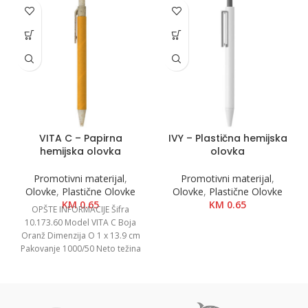
VITA C – Papirna
IVY – Plastična hemijska
hemijska olovka
olovka
Promotivni materijal
,
Promotivni materijal
,
Olovke
,
Plastične Olovke
Olovke
,
Plastične Olovke
KM
0.65
KM
0.65
OPŠTE INFORMACIJE Šifra
10.173.60 Model VITA C Boja
Oranž Dimenzija O 1 x 13.9 cm
Pakovanje 1000/50 Neto težina
0.01