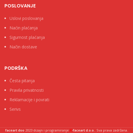
POSLOVANJE
Uslovi poslovanja
Naćin plaćanja
Sigurnost plaćanja
Način dostave
PODRŠKA
Česta pitanja
Pravila privatnosti
Reklamacije i povrati
Serivs
X
faceart doo
2023 dizajn i programiranje
-faceart d.o.o.
. Sva prava zadržana.