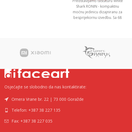
Predstavljamo tastaturu White
Shark RONIN - kompaktnu
moćnu jedinicu dizajniranu za
besprijekornu izvedbu. Sa 68
tipki, anti-ghosting za 19 tipki i
membranskim prekidačem koji
reagira, jamči preciznu kontrolu.
LED osvjetljenje u duginim
bojama dodaje šarm vašem
postavu. Odaberite između
izgleda CRO i US. Ergonomski
dizajn s nogama koje se dižu
osigurava udobnost.
Kompaktan, ali upečatljiv,
RONIN je vaš ultimativni
saputnik pri tipkanju.
Osjećajte se slobodno da nas kontaktirate:
Kompaktan dizajn - 68 tipki
Omera Vrane br. 22 | 73 000 Goražde
Osvjetljenje s efektom duge
Telefon: +387 38 227 135
Anti-ghosting 19 tipki
Fax: +387 38 227 035