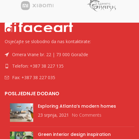
Domet od 20 m povećava vašu
slobodu. Elegantno stojeći,
rezonira s 10 W snage i <1%
izobličenja. Crna ili bijela,
CONGA privlačnost odgovara
vašem stilu. Osvijetlite trenutke
svojim očaravajućim sjajem.
Osjećajte se slobodno da nas kontaktirate:
Oslobodite bateriju od 1800
mAh za 4-6 sati razgovora ili
Omera Vrane br. 22 | 73 000 Goražde
glazbe. Dopustite da se CONGA
melodije sinkroniziraju s vašim
Telefon: +387 38 227 135
životom. TWS funkcija - True
Wireless Stereo 10 W RMS
Fax: +387 38 227 035
Bluetooth 5.0
POSLJEDNJE DODANO
Exploring Atlanta’s modern homes
23 srpnja, 2021
No Comments
Green interior design inspiration