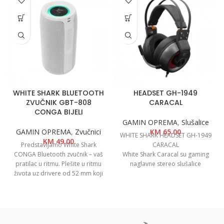
WHITE SHARK BLUETOOTH
HEADSET GH-1949
ZVUČNIK GBT-808
CARACAL
CONGA BIJELI
GAMIN OPREMA
,
Slušalice
GAMIN OPREMA
,
Zvučnici
KM
65.00
WHITE SHARK HEADSET GH-1949
KM
49.00
Predstavljamo White Shark
CARACAL
CONGA Bluetooth zvučnik – vaš
White Shark Caracal su gaming
pratilac u ritmu. Plešite u ritmu
naglavne stereo slušalice
života uz drivere od 52 mm koji
iznimne kvalitete zvuka.
isporučuju 100-20000 Hz.
Izrađen od plastike i tkanine,
usklađuje stil i izdržljivost. USB,
microUSB, AUX, TF kartica, TWS
sučelja orkestriraju povezanost.