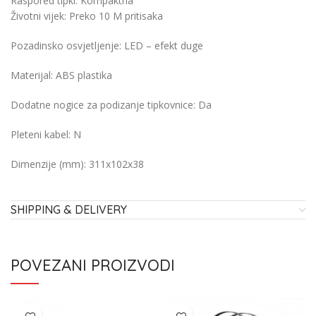
Raspored tipki:
Kompaktna
Životni vijek:
Preko 10 M pritisaka
Pozadinsko osvjetljenje:
LED – efekt duge
Materijal:
ABS plastika
Dodatne nogice za podizanje tipkovnice:
Da
Pleteni kabel:
N
Dimenzije (mm):
311x102x38
SHIPPING & DELIVERY
POVEZANI PROIZVODI