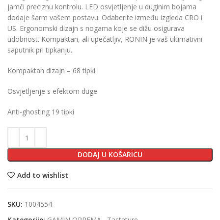
jamči preciznu kontrolu. LED osvjetljenje u duginim bojama
dodaje šarm vašem postavu. Odaberite između izgleda CRO i
US. Ergonomski dizajn s nogama koje se dižu osigurava
udobnost. Kompaktan, ali upečatljiv, RONIN je vaš ultimativni
saputnik pri tipkanju.
Kompaktan dizajn – 68 tipki
Osvjetljenje s efektom duge
Anti-ghosting 19 tipki
DODAJ U KOŠARICU
Add to wishlist
SKU:
1004554
Kategorije:
GAMIN OPREMA
,
Tastature