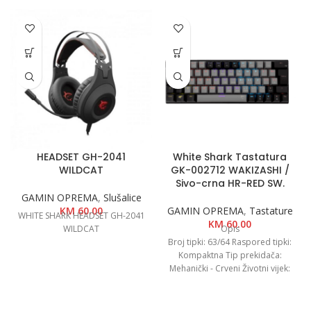
HEADSET GH-2041
White Shark Tastatura
WILDCAT
GK-002712 WAKIZASHI /
Sivo-crna HR-RED SW.
GAMIN OPREMA
,
Slušalice
KM
60.00
GAMIN OPREMA
,
Tastature
WHITE SHARK HEADSET GH-2041
KM
60.00
WILDCAT
Opis
Broj tipki: 63/64 Raspored tipki:
Kompaktna Tip prekidača:
Mehanički - Crveni Životni vijek:
Preko 50 M pritisaka Anti-
Ghosting: Da / 26 tipki
Pozadinsko osvjetljenje: Efekt