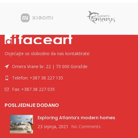
duge / 17 različitih efekata Boja:
Sivo / Crna Materijal: Plastika
Sučelje: Type C - USB 2.0
(odvojivi) Dodatne nogice za
podizanje tipkovnice: Da Duljina
kabela (m): 1.5 Pleteni kabel: N
Dostupni layout-ovi: CRO,SRB,US
Dimenzije (mm): 292x105x35
Težina (g): 430
Osjećajte se slobodno da nas kontaktirate:
Omera Vrane br. 22 | 73 000 Goražde
Telefon: +387 38 227 135
Fax: +387 38 227 035
POSLJEDNJE DODANO
Exploring Atlanta’s modern homes
23 srpnja, 2021
No Comments