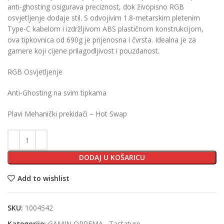
anti-ghosting osigurava preciznost, dok živopisno RGB
osvjetljenje dodaje stil. S odvojivim 1.8-metarskim pletenim
Type-C kabelom i izdržljivom ABS plastičnom konstrukcijom,
ova tipkovnica od 690g je prijenosna i čvrsta. Idealna je za
gamere koji cijene prilagodljivost i pouzdanost.
RGB Osvjetljenje
Anti-Ghosting na svim tipkama
Plavi Mehanički prekidači – Hot Swap
DODAJ U KOŠARICU
Add to wishlist
SKU:
1004542
Kategorije:
GAMIN OPREMA
,
Tastature