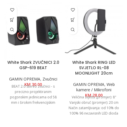
White Shark ZVUČNICI 2.0
White Shark RING LED
GSP-619 BEAT
SVJETLO RL-08
MOONLIGHT 20cm
GAMIN OPREMA
,
Zvučnici
KM
30.00
GAMIN OPREMA
,
Web
BEAT 2.0 Stereo zvučnici - s
kamere / Mikrofoni
precizno projektiranim
KM
28.00
pogonskim jedinicama od 58
Veličina svjetla (promjer): 8"
mm i širokim frekvencijskim
Vanjski obruč (promjer): 20 cm
odzivom od 160-20000 Hz,
Način zatamljivanja: od 10% do
uronite u netaknute zvučne
100% 96 nezavisnih LED dioda
krajolike. LTK5208 audio
Jakost: 8 W Lumeni: 1200 Bar
pojačalo osigurava da svaka
Code: 0736373269385