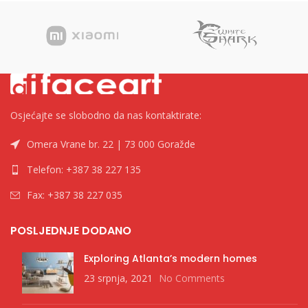
nota odjekuje, dok RGB
osvjetljenje postavlja
raspoloženje. Izrađen u
elegantnoj crnoj boji i dizajniran
na 75x85x115 mm, snaga BEAT-
a leži u njegovoj kompaktnoj
eleganciji. USB 2.0 sučelje, kabel
od 1,35 m i izlaz od 6 W čine
povezivanje bez napora.
Osjećajte se slobodno da nas kontaktirate:
Prihvatite zvučnu izvrsnost uz
BEAT-ove 392g audio inovacije.
Omera Vrane br. 22 | 73 000 Goražde
6 W (RMS) snaga 2'' driveri RGB
osvjetljenje
Telefon: +387 38 227 135
Fax: +387 38 227 035
POSLJEDNJE DODANO
Exploring Atlanta’s modern homes
23 srpnja, 2021
No Comments