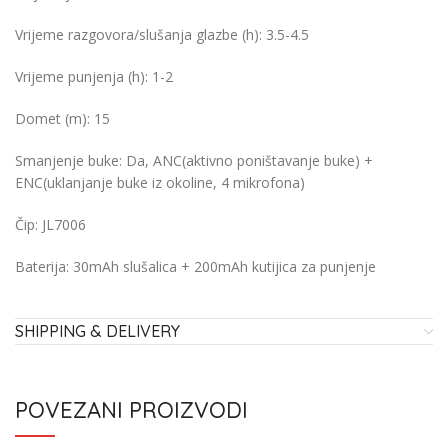
Vrijeme razgovora/slušanja glazbe (h):
3.5-4.5
Vrijeme punjenja (h):
1-2
Domet (m):
15
Smanjenje buke:
Da, ANC(aktivno poništavanje buke) +
ENC(uklanjanje buke iz okoline, 4 mikrofona)
Čip:
JL7006
Baterija:
30mAh slušalica + 200mAh kutijica za punjenje
SHIPPING & DELIVERY
POVEZANI PROIZVODI