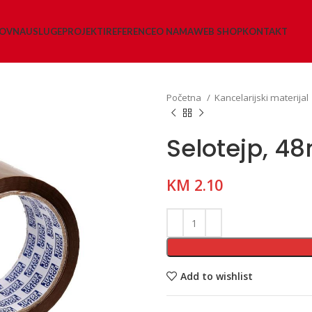
LOVNA
USLUGE
PROJEKTI
REFERENCE
O NAMA
WEB SHOP
KONTAKT
Početna
Kancelarijski materijal
Selotejp, 
KM
2.10
Add to wishlist