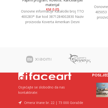
Papirni program
,
Koverte
,
Kancelarijski
materijal
Osnovne 
KM
0.05
Osnovne informacije Kataloški broj TTO
405053 
400283* Bar kod 3871284002830 Naziv
proizv
proizvoda Koverta Amerikan Desni
7.5cm K
Prozor, 23x11cm, 1/1000 Kategorija
Koverte Brend
POSLJE
Osjećajte se slobodno da nas
kontaktirate:
Omera Vrane br. 22 | 73 000 Goražde