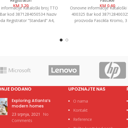
Registratori
Fascikle
KM
3.20
KM
0.60
informacije Kataloški broj TTO
Osnovne informacije Kataloški
Bar kod 3871284050534 Naziv
400325 Bar kod 38712840032
oda Registrator ”Standard” A4,
proizvoda Fascikla Kromo, 3
ategorija Registratori u kutiji
Kategorija Fascikle kartonske 
Brend
DNJE DODANO
UPOZNAJTE NAS
Exploring Atlanta’s
O nama
modern homes
Kontakt
23 srpnja, 2021
No
Reference
Comments