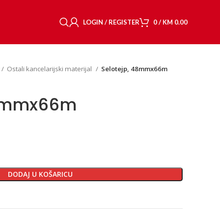
LOGIN / REGISTER
0
/
KM
0.00
Ostali kancelarijski materijal
Selotejp, 48mmx66m
48mmx66m
DODAJ U KOŠARICU