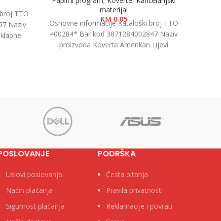
Papirni program
,
Koverte
,
Kancelarijski
e
materijal
 broj TTO
Osnovn
KM
0.05
Osnovne informacije Kataloški broj TTO
57 Naziv
10006
400284* Bar kod 3871284002847 Naziv
 klapne
p
proizvoda Koverta Amerikan Lijevi
Brend Tip
Kategor
Prozor, 23x11cm, 1/1000 Kategorija
Koverte Brend
POSLOVANJE
PODRŠKA
Uslovi poslovanja
Česta pitanja
Naćin plaćanja
Pravila privatnosti
Sigurnost plaćanja
Reklamacije i povrati