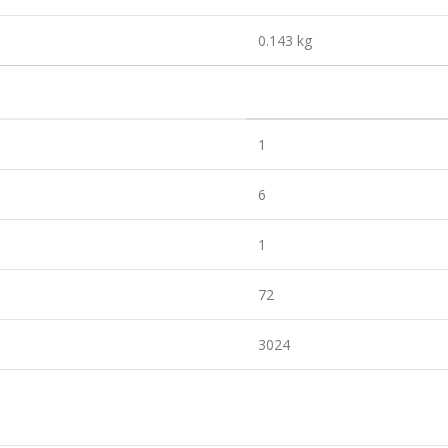
0.143 kg
1
6
1
72
3024