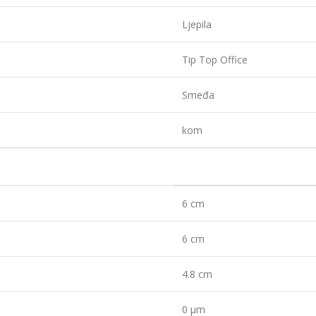
Ljepila
Tip Top Office
Smeđa
kom
6 cm
6 cm
4.8 cm
0 µm