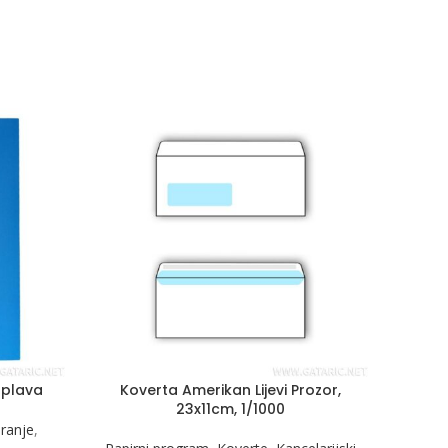
 plava
Koverta Amerikan Lijevi Prozor,
23x11cm, 1/1000
iranje
,
Papi