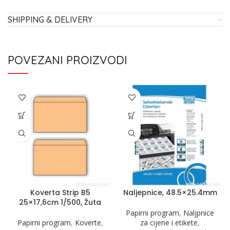
SHIPPING & DELIVERY
POVEZANI PROIZVODI
Koverta Strip B5
Naljepnice, 48.5×25.4mm
25×17,6cm 1/500, Žuta
Papirni program
,
Naljpnice
Papirni program
,
Koverte
,
za cijene i etikete
,