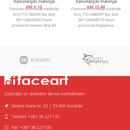
Kancelarijski materijal
Kancelarijski materijal
KM
0.10
KM
15.80
Osnovne informacije Kataloški
Osnovne informacije Kataloški
broj TTO 400295 Bar kod
broj TTO 048025* Bar kod
3871284002953 Naziv
3871284000775 Naziv
proizvoda Koverta Strip B5
proizvoda Naljepnice,
25×17,6cm 1/500, Žuta
48.5×25.4mm Kategorija
Kategorija Koverte Brend
Naljepnice i etikete Brend Tip
Top
Osjećajte se slobodno da nas kontaktirate:
Omera Vrane br. 22 | 73 000 Goražde
Telefon: +387 38 227 135
Fax: +387 38 227 035