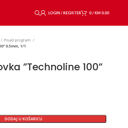
LOGIN / REGISTER
0
/
KM
0.00
Pisaći program
00” 0.5mm, 1/1
ovka ”Technoline 100”
DODAJ U KOŠARICU