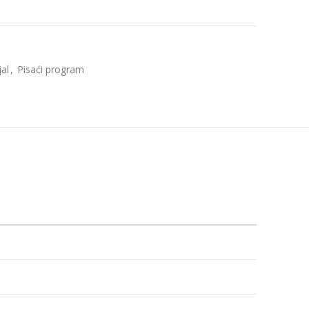
jal
,
Pisaći program