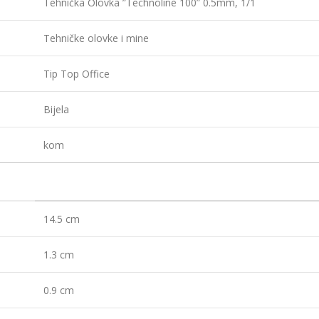
Tehnička Olovka ”Technoline 100” 0.5mm, 1/1
Tehničke olovke i mine
Tip Top Office
Bijela
kom
14.5 cm
1.3 cm
0.9 cm