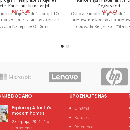
i program
,
Naljpnice za cijene i
Kancelarijski materijal
,
Arhiv
kete
,
Kancelarijski materijal
Registratori
KM
15.80
KM
3.20
informacije Kataloški broj TTO
Osnovne informacije Kataloški
 Bar kod 3871284003929 Naziv
405054 Bar kod 38712840505
izvoda Naljepnice O 40mm
proizvoda Registrator ”Standa
a Naljepnice i etikete Brend Tip
7.5cm Kategorija Registratori 
Brend
DNJE DODANO
UPOZNAJTE NAS
Exploring Atlanta’s
O nama
modern homes
Kontakt
23 srpnja, 2021
No
Reference
Comments