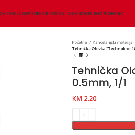
LOVNA
USLUGE
PROJEKTI
REFERENCE
O NAMA
WEB SHOP
KONTAKT
Početna
Kancelarijski materijal
Tehnička Olovka ”Technoline 1
Tehnička Ol
0.5mm, 1/1
KM
2.20