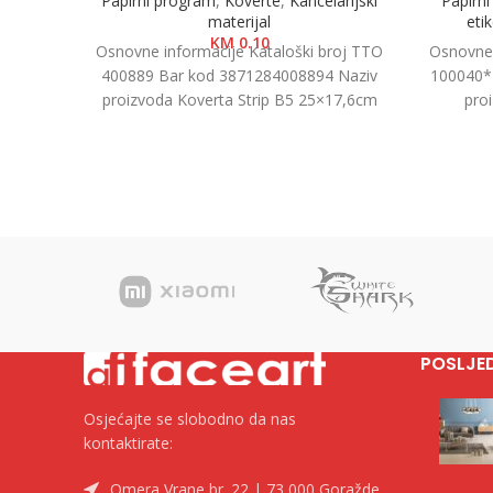
Papirni program
,
Koverte
,
Kancelarijski
Papirn
materijal
eti
KM
0.10
Osnovne informacije Kataloški broj TTO
Osnovne 
400889 Bar kod 3871284008894 Naziv
100040*
proizvoda Koverta Strip B5 25×17,6cm
pro
1/500 Kategorija Koverte Brend Tip
Kategorij
POSLJE
Osjećajte se slobodno da nas
kontaktirate:
Omera Vrane br. 22 | 73 000 Goražde