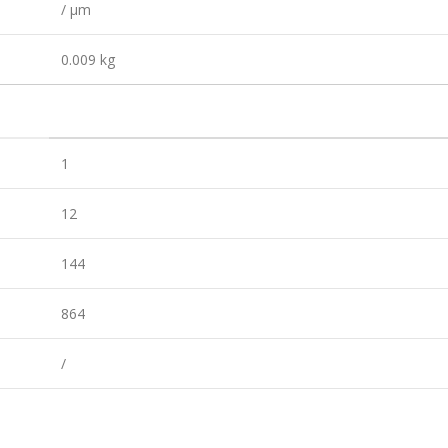
/ µm
0.009 kg
1
12
144
864
/