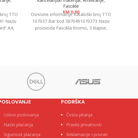
iranje
,
Kancelarijski materijal
,
Arhiviranje
,
Kanc
Fascikle
KM
0.60
 broj TTO
Osnovne informacije Kataloški broj TTO
Osnovn
41 Naziv
107037 Bar kod 3870491070373 Naziv
40302
rd” A4,
proizvoda Fascikla Kromo, 3 klapne,
proiz
u kutiji
crvena Kategorija Fascikle kartonske
Brend
POSLOVANJE
PODRŠKA
Uslovi poslovanja
Česta pitanja
Naćin plaćanja
Pravila privatnosti
Sigurnost plaćanja
Reklamacije i povrati