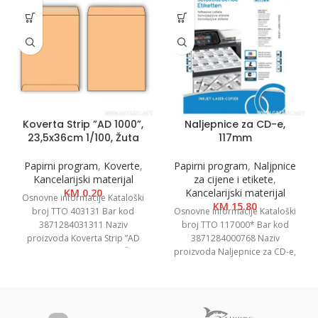
Koverta Strip ”AD 1000”,
Naljepnice za CD-e,
23,5x36cm 1/100, Žuta
117mm
Papirni program
,
Koverte
,
Papirni program
,
Naljpnice
Kancelarijski materijal
za cijene i etikete
,
KM
0.20
Kancelarijski materijal
Osnovne informacije Kataloški
KM
15.80
broj TTO 403131 Bar kod
Osnovne informacije Kataloški
3871284031311 Naziv
broj TTO 117000* Bar kod
proizvoda Koverta Strip ”AD
3871284000768 Naziv
1000”, 23,5x36cm 1/100, Žuta
proizvoda Naljepnice za CD-e,
Kategorija Koverte
117mm Kategorija Naljepnice i
etikete Brend