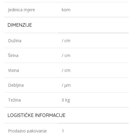
Jedinica mjere
kom
DIMENZIJE
Dužina
/ cm
Širina
/ cm
Visina
/ cm
Debljina
/ µm
Težina
0 kg
LOGISTIČKE INFORMACIJE
Prodajno pakovanje
1