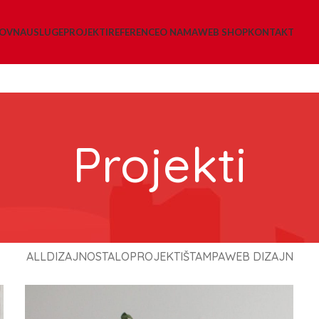
LOVNA
USLUGE
PROJEKTI
REFERENCE
O NAMA
WEB SHOP
KONTAKT
Projekti
ALL
DIZAJN
OSTALO
PROJEKTI
ŠTAMPA
WEB DIZAJN