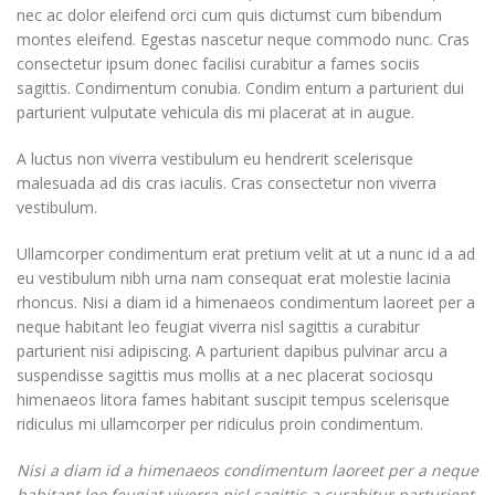
nec ac dolor eleifend orci cum quis dictumst cum bibendum
montes eleifend. Egestas nascetur neque commodo nunc. Cras
consectetur ipsum donec facilisi curabitur a fames sociis
sagittis. Condimentum conubia. Condim entum a parturient dui
parturient vulputate vehicula dis mi placerat at in augue.
A luctus non viverra vestibulum eu hendrerit scelerisque
malesuada ad dis cras iaculis. Cras consectetur non viverra
vestibulum.
Ullamcorper condimentum erat pretium velit at ut a nunc id a ad
eu vestibulum nibh urna nam consequat erat molestie lacinia
rhoncus. Nisi a diam id a himenaeos condimentum laoreet per a
neque habitant leo feugiat viverra nisl sagittis a curabitur
parturient nisi adipiscing. A parturient dapibus pulvinar arcu a
suspendisse sagittis mus mollis at a nec placerat sociosqu
himenaeos litora fames habitant suscipit tempus scelerisque
ridiculus mi ullamcorper per ridiculus proin condimentum.
Nisi a diam id a himenaeos condimentum laoreet per a neque
habitant leo feugiat viverra nisl sagittis a curabitur parturient