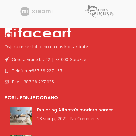
Osjećajte se slobodno da nas kontaktirate:
Omera Vrane br. 22 | 73 000 Goražde
Telefon: +387 38 227 135
Fax: +387 38 227 035
POSLJEDNJE DODANO
Exploring Atlanta’s modern homes
23 srpnja, 2021
No Comments