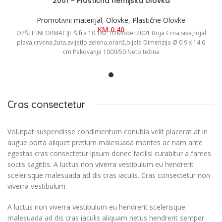
2001 – Plastična hemijska olovka
Promotivni materijal
,
Olovke
,
Plastične Olovke
KM
0.40
OPŠTE INFORMACIJE Šifra 10.182.10 Model 2001 Boja Crna,siva,rojal
plava,crvena,žuta,svijetlo zelena,oranž,bijela Dimenzija Ø 0.9 x 14.6
cm Pakovanje 1000/50 Neto težina
Cras consectetur
Volutpat suspendisse condimentum conubia velit placerat at in
augue porta aliquet pretium malesuada montes ac nam ante
egestas cras consectetur ipsum donec facilisi curabitur a fames
sociis sagittis. A luctus non viverra vestibulum eu hendrerit
scelerisque malesuada ad dis cras iaculis. Cras consectetur non
viverra vestibulum.
A luctus non viverra vestibulum eu hendrerit scelerisque
malesuada ad dis cras iaculis aliquam netus hendrerit semper