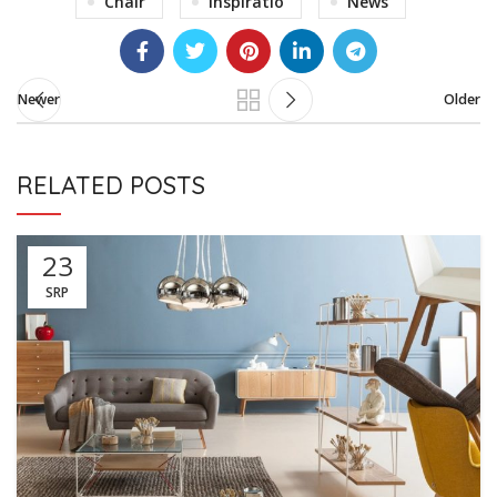
Chair
Inspiratio
News
Newer
Older
RELATED POSTS
23
SRP