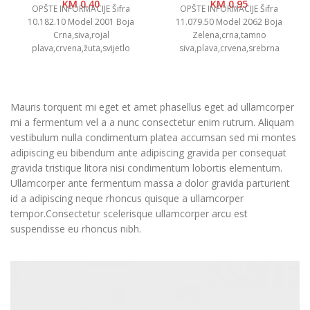
KM
0.40
KM
0.95
OPŠTE INFORMACIJE Šifra
OPŠTE INFORMACIJE Šifra
10.182.10 Model 2001 Boja
11.079.50 Model 2062 Boja
Crna,siva,rojal
Zelena,crna,tamno
plava,crvena,žuta,svijetlo
siva,plava,crvena,srebrna
zelena,oranž,bijela Dimenzija Ø
Dimenzije Ø 0.9 x 13.5 cm
0.9 x 14.6 cm Pakovanje 1000/50
Pakovanje 1000/50 Neto težina
Neto težina
0.01
Mauris torquent mi eget et amet phasellus eget ad ullamcorper
mi a fermentum vel a a nunc consectetur enim rutrum. Aliquam
vestibulum nulla condimentum platea accumsan sed mi montes
adipiscing eu bibendum ante adipiscing gravida per consequat
gravida tristique litora nisi condimentum lobortis elementum.
Ullamcorper ante fermentum massa a dolor gravida parturient
id a adipiscing neque rhoncus quisque a ullamcorper
tempor.Consectetur scelerisque ullamcorper arcu est
suspendisse eu rhoncus nibh.