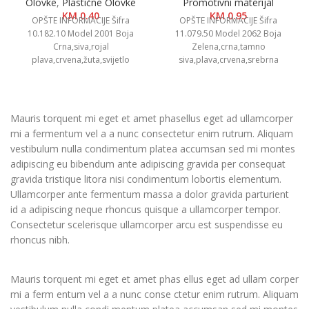
Olovke
,
Plastične Olovke
Promotivni materijal
KM
0.40
KM
0.95
OPŠTE INFORMACIJE Šifra
OPŠTE INFORMACIJE Šifra
10.182.10 Model 2001 Boja
11.079.50 Model 2062 Boja
Crna,siva,rojal
Zelena,crna,tamno
plava,crvena,žuta,svijetlo
siva,plava,crvena,srebrna
zelena,oranž,bijela Dimenzija Ø
Dimenzije Ø 0.9 x 13.5 cm
0.9 x 14.6 cm Pakovanje 1000/50
Pakovanje 1000/50 Neto težina
Neto težina
0.01
Mauris torquent mi eget et amet phasellus eget ad ullamcorper
mi a fermentum vel a a nunc consectetur enim rutrum. Aliquam
vestibulum nulla condimentum platea accumsan sed mi montes
adipiscing eu bibendum ante adipiscing gravida per consequat
gravida tristique litora nisi condimentum lobortis elementum.
Ullamcorper ante fermentum massa a dolor gravida parturient
id a adipiscing neque rhoncus quisque a ullamcorper tempor.
Consectetur scelerisque ullamcorper arcu est suspendisse eu
rhoncus nibh.
Mauris torquent mi eget et amet phas ellus eget ad ullam corper
mi a ferm entum vel a a nunc conse ctetur enim rutrum. Aliquam