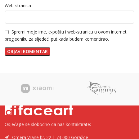
Web-stranica
Spremi moje ime, e-poštu i web-stranicu u ovom internet
pregledniku za sljedeći put kada budem komentirao.
Osjećajte se slobodno da nas kontaktirate:
Omera Vrane br. 22 | 73 000 Goražde