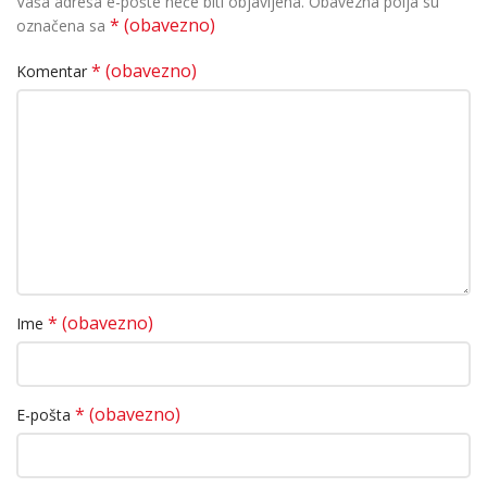
Vaša adresa e-pošte neće biti objavljena.
Obavezna polja su
* (obavezno)
označena sa
* (obavezno)
Komentar
* (obavezno)
Ime
* (obavezno)
E-pošta