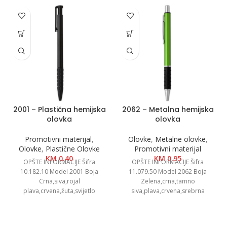
2001 – Plastična hemijska
2062 – Metalna hemijska
olovka
olovka
Promotivni materijal
,
Olovke
,
Metalne olovke
,
Olovke
,
Plastične Olovke
Promotivni materijal
KM
0.40
KM
0.95
OPŠTE INFORMACIJE Šifra
OPŠTE INFORMACIJE Šifra
10.182.10 Model 2001 Boja
11.079.50 Model 2062 Boja
Crna,siva,rojal
Zelena,crna,tamno
plava,crvena,žuta,svijetlo
siva,plava,crvena,srebrna
zelena,oranž,bijela Dimenzija Ø
Dimenzije Ø 0.9 x 13.5 cm
0.9 x 14.6 cm Pakovanje 1000/50
Pakovanje 1000/50 Neto težina
Neto težina
0.01