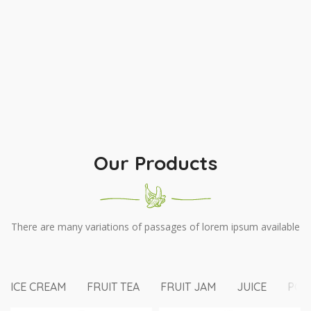
Our Products
There are many variations of passages of lorem ipsum available
ICE CREAM
FRUIT TEA
FRUIT JAM
JUICE
PO