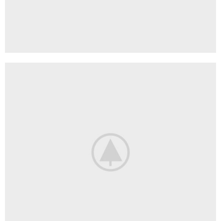
FRUIT JUICE
From squeezed
fresh fruit.