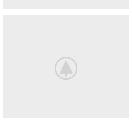
BERRIES
Forest wild
berries.
CITRUS TEA