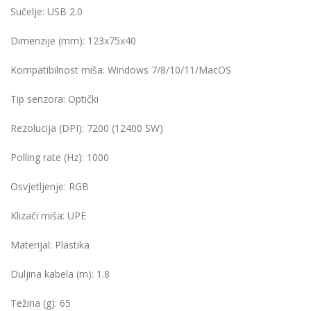
Sučelje:
USB 2.0
Dimenzije (mm):
123x75x40
Kompatibilnost miša:
Windows 7/8/10/11/MacOS
Tip senzora:
Optički
Rezolucija (DPI):
7200 (12400 SW)
Polling rate (Hz):
1000
Osvjetljenje:
RGB
Klizači miša:
UPE
Materijal:
Plastika
Duljina kabela (m):
1.8
Težina (g):
65